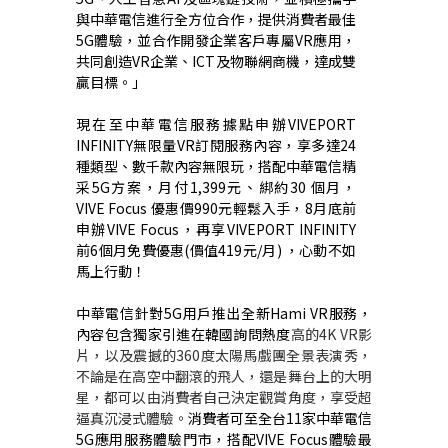
與中華電信進行全方位合作，提供消費者最佳
5G
體驗，並合作開發企業客戶專屬
VR
應用，
共同創造
VR
企業、
ICT
及物聯網商機，達成雙
贏目標。」
現在至中華電信服務據點申辦
VIVEPORT
INFINITY
無限量
VR
訂閱服務內容，享多達
24
種類型、數千款內容無限玩，搭配中華電信精
采
5G
方案，月付
1,399
元、綁約
30
個月，
VIVE Focus
優惠價
990
元輕鬆入手，
8
月底前
申辦
VIVE Focus
，再享
VIVEPORT INFINITY
前
6
個月免費優惠
(
價值
419
元
/
月
)
，心動不如
馬上行動！
中華電信針對
5G
用戶推出全新
Hami VR
服務，
內容包含獨家引進在韓國詢問熱度
高的
4K VR
影
片，以及震撼的
360
度太陽馬戲團全景表演秀，
不論是在高空中翻滾的飛人，還是舞台上的大明
星，都可以由消費者自己決定觀賞角度，享受超
逼真沉浸式體驗。
消費者可至全台
11
家中華電信
5G
應用服務體驗門市，搭配
VIVE Focus
體驗最