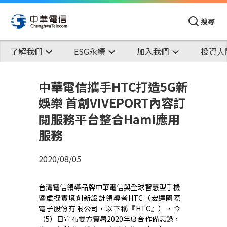
搜尋
了解我們
ESG永續
加入我們
投資人
中華電信攜手HTC打造5G新
娛樂 首創VIVEPORT內容訂
閱服務平台整合Hami應用
服務
2020/08/05
台灣電信領導品牌中華電信與全球智慧型手機
暨虛擬實境創新設計領導者
HTC
（宏達國際
電子股份有限公司，以下稱『
HTC
』），今
（
5
）日宣布雙方簽署
2020
年度合作備忘錄，