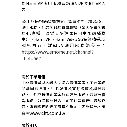
新
Hami VR
應用服務及精選
VIVEPORT VR
內
容。
5G
用戶搭配
5G
資費方案可免費獨享「精采
5G
」
應用服務，包含多視角賽事轉播（樂天桃猿多視
角
4K
直播，以樂天桃猿隊假日主場轉播為
主）、
Hami VR
、
Hami Video 5G
館等精采
5G
服務內容。詳細
5G
應用服務請參考：
https://www.emome.net/channel?
chid=967
關於中華電信
中華電信是國內最大之綜合電信業者，主要業務
涵蓋固網通信、行動通信及寬頻接取及網際網
路，此外亦提供企業客戶資通訊服務，並發展雲
端服務。近年積極投入「企業社會責任」各項作
為，屢獲國內外專業機構的肯定。更多資訊，請
www.cht.com.tw
參閱
關於
HTC