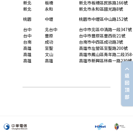
新北
板橋
新北市板橋區民族路
166
號
新北
永和
新北市永和區國光路
8
號
桃園
中壢
桃園市中壢區中山路
152
號
台中
北台中
台中市北區中清路一段
347
號
台中
豐原
台中市豐原區豐西街
21
號
台南
成功
台南市中西區成功路
3
號
高雄
至聖
高雄市左營區至聖路
200
號
高雄
文山
高雄市鳳山區青年路二段
358
高雄
高雄
高雄市新興區林森一路
230
號
返
回
頂
部