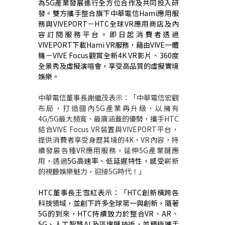
為
5G
產業發展進行全方位合作及共同投入研
發。雙方攜手整合旗下中華電信
Hami
應用服
務與
VIVEPORT
－
HTC
全球
VR
應用商店及內
容訂閱服務平台。即日起消費者透過
VIVEPORT
下載
Hami VR
服務，藉由
VIVE
一體
機
－
VIVE Focus
觀賞全新
4K VR
影片、
360
度
全景秀及虛擬演唱會，享受高品質的虛擬實境
娛樂。
中華電信董事長謝繼茂表示：「中華電信宏觀
布局，打造國內
5G
產業再升級，以擁有
4G/5G
最大頻寬、最廣涵蓋的優勢，攜手
HTC
結合
VIVE Focus VR
裝置與
VIVEPORT
平台，
提供消費者享受身歷其境的
4K
、
VR
內容，持
續發展各種
VR
應用服務，延伸
5G
產業鏈應
用，透過
5G
高速率、低延遲特性，感受
嶄新
的視聽娛樂魅力，迎接
5G
時代！」
HTC
董事長王雪紅表示：「
HTC
創新橫跨各
科技領域，並創下許多全球第一與創新，隨著
5G
的到來，
HTC
持續致力於整合
VR
、
AR
、
5G
、人工智慧
AI
及區塊鏈技術，並積極攜手