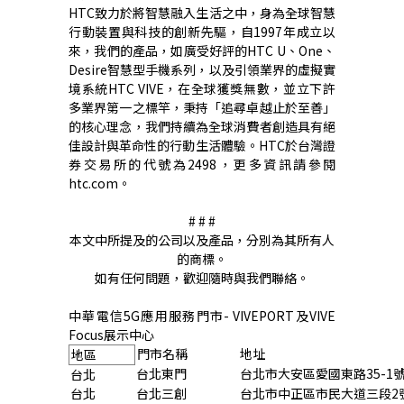
HTC
致力於將智慧融入生活之中，身為全球智慧
行動裝置與科技的創新先驅，自
1997
年成立以
來，我們的產品，如廣受好評的
HTC U
、
One
、
Desire
智慧型手機系列，以及引領業界的虛擬實
境系統
HTC VIVE
，在全球獲獎無數，並立下許
多業界第一之標竿，秉持「追尋卓越止於至善」
的核心理念，我們持續為全球消費者創造具有絕
佳設計與革命性的行動生活體驗。
HTC
於台灣證
券交易所的代號為
2498
，更多資訊請參閱
htc.com
。
# # #
本文中所提及的公司以及產品，分別為其所有人
的商標。
如有任何問題，歡迎隨時與我們聯絡。
中華電信
5G
應用服務門市
- VIVEPORT
及
VIVE
Focus
展示中心
門市名稱
地址
地區
台北東門
台北市大安區愛國東路
35-1
台北
台北
台北三創
台北市中正區市民大道三段
2