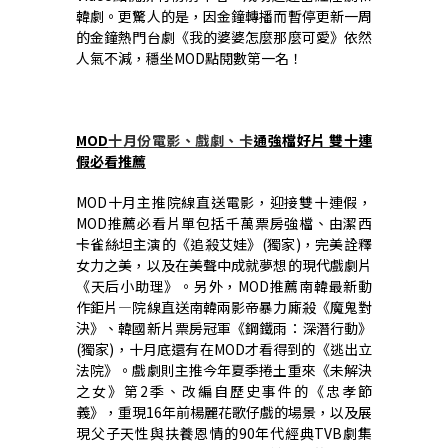
韓劇。更驚人的是，因金鐘轉播而暫停更新一周
的金鐘熱門台劇《我的婆婆怎麼那麼可愛》依然
人氣不減，穩坐MOD點閱數第一名！
MOD
十月份電影、戲劇、卡
通強檔好片 雙十連
假必看推薦
MOD
十月主推院線直送電影，迎接雙十連假，
MOD推薦必看片單包括千萬票房強檔、由潔西
卡雀絲坦主演的《追殺艾娃》(獨家)，完美詮釋
女力之美，以及在美聲中成就夢想的現代戲劇片
《天后小助理》。另外，MOD推薦南韓最新動
作鉅片—院線直送南韓兩影帝暴力廝殺《魔鬼對
決》、韓國新片票房冠軍《鋼鐵雨：深潛行動》
(獨家)，十月底還有在MOD才看得到的《逃出立
法院》。戲劇則主推今年夏季捲土重來《未解決
之女》第2季、改編自歷史事件的《忠孝節
義》，重現16年前楊麗花歌仔戲的場景，以及展
現父子天性與扶養恩情的90年代經典TVB劇集