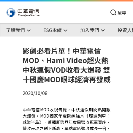
搜尋
了解我們
ESG永續
加入我們
投資人
影劇必看片單！中華電信
MOD、Hami Video超火熱
中秋連假VOD收看大爆發 雙
十國慶MOD眼球經濟再發威
2020/10/08
中華電信MOD收視告捷，中秋連假期間點閱數
大爆發，MOD獨家年度院線強片《屍速列車：
感染半島》，首播即榮登年度周營收冠軍寶座，
營收表現更創下新高，單點電影營收成長一倍、