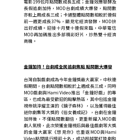
電影199包月點閱數成長五成；金鐘效應發酵及
長假追劇加持，MOD台劇成績大爆發，點閱數
亦較上周成長三成；卡通整體點閱數相較於連假
前一週更成長37%，顯見宅經濟發酵，MOD拚
出好成績。迎接十月雙十連假來臨，中華電信
MOD再加碼推出多部精彩好片，炒熱雙十經濟
商機。
金鐘加持！台劇成全民追劇焦點 點閱數大爆發
台灣自製戲劇成為今年金鐘獎最大贏家，中秋連
假期間，台劇點閱數相較於上週成長三成，同時
MOD戲劇與Hami Video推出「金鐘好戲」的專
區，也成為最受歡迎的點擊熱區，其中包括金鐘
視帝姚淳耀主演的《鏡子森林》，以及獲得最佳
迷你劇集等大獎的《俗女養成記》，台劇在金鐘
加持後，不僅點閱數翻倍，更重新躍入MOD戲
劇人氣榜，此次榮獲金鐘視后與最佳戲劇等大獎
的金鐘大贏家《想見你》也重返MOD與Hami
Video點閱排行榜前十名，成功超越當紅陸劇和