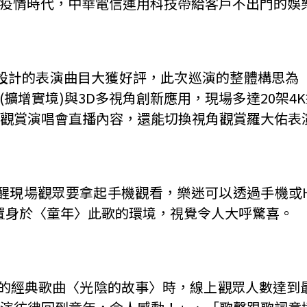
後疫情時代，中華電信運用科技帶給客戶不出門的娛
設計的表演曲目大獲好評，此次巡演的整體構思為
(擴增實境)與3D多視角創新應用，現場多達20架4
手機觀賞演唱會直播內容，還能切換視角觀賞羅大佑表
現場觀眾要拿起手機觀看，樂迷可以透過手機或Hami
置身於〈童年〉此歌的環境，視覺令人大呼驚喜。
R的經典歌曲〈光陰的故事〉時，線上觀眾人數達到