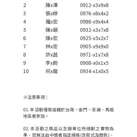
2
陳x澤
0912-x3x9x8
3
張x婷
0976-x8x4x2
4
羅x宏
0988-x9x4x4
5
陳x穎
0932-x3x7x8
6
陳x宏
0925-x5x2x7
7
林x宏
0905-x9x9x0
8
許x菖
0971-x1x7x8
9
李x蔚
0908-x0x1x5
10
何x龍
0934-x1x0x5
※注意事項：
01. 本活動僅限設籍於台灣、金門、澎湖、馬祖
地區者參加。
02. 本活動之獎品以主辦單位所規劃之實物為
準，恕無法由中獎者指定規格(含款式及顏色)、