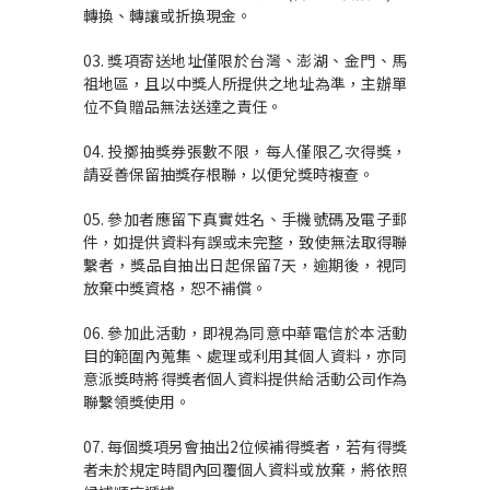
轉換、轉讓或折換現金。
03. 獎項寄送地址僅限於台灣、澎湖、金門、馬
祖地區，且以中獎人所提供之地址為準，主辦單
位不負贈品無法送達之責任。
04. 投擲抽獎券張數不限，每人僅限乙次得獎，
請妥善保留抽獎存根聯，以便兌獎時複查。
05. 參加者應留下真實姓名、手機號碼及電子郵
件，如提供資料有誤或未完整，致使無法取得聯
繫者，獎品自抽出日起保留7天，逾期後，視同
放棄中獎資格，恕不補償。
06. 參加此活動，即視為同意中華電信於本活動
目的範圍內蒐集、處理或利用其個人資料，亦同
意派獎時將得獎者個人資料提供給活動公司作為
聯繫領獎使用。
07. 每個獎項另會抽出2位候補得獎者，若有得獎
者未於規定時間內回覆個人資料或放棄，將依照