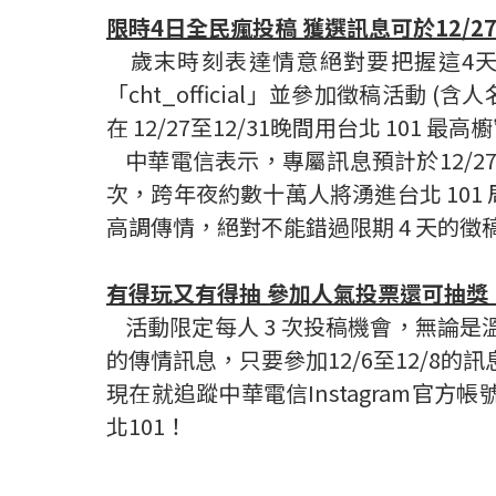
限時4日全民瘋投稿 獲選訊息可於12/27
歲末時刻表達情意絕對要把握這4天！無
「cht_official」並參加徵稿活動
在 12/27至12/31晚間用台北 101 最
中華電信表示，專屬訊息預計於12/27至
次，跨年夜約數十萬人將湧進台北 101
高調傳情，絕對不能錯過限期 4 天的徵
有得玩又有得抽 參加人氣投票還可抽獎 iP
活動限定每人 3 次投稿機會，無論
的傳情訊息，只要參加12/6至12/8的訊
現在就追蹤中華電信Instagram官方
北101！