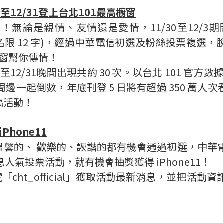
至12/31登上台北101最高櫥窗
論是親情、友情還是愛情，11/30至12/3期間，追
 (含人名限 12 字)，經過中華電信初選及粉絲投票複
高櫥窗幫你傳情！
12/31晚間出現共約 30 次。以台北 101 官方數
 周邊一起倒數，年底刊登 5 日將有超過 350 萬
稿活動！
hone11
是溫馨的、 歡樂的、詼諧的都有機會通過初選，中
息人氣投票活動，就有機會抽獎獲得 iPhone11！
帳號「cht_official」獲取活動最新消息，並把