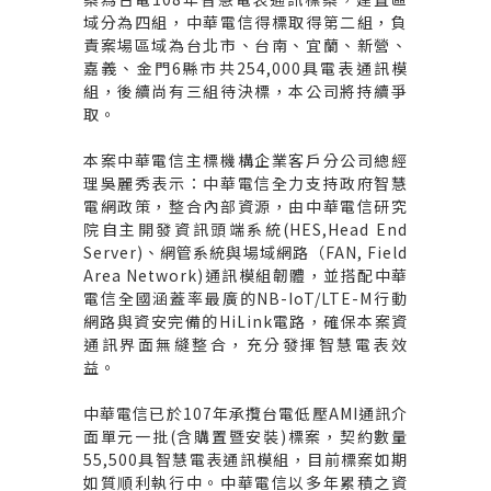
域分為四組，中華電信得標取得第二組，負
責案場區域為台北市、台南、宜蘭、新營、
嘉義、金門6縣市共254,000具電表通訊模
組，後續尚有三組待決標，本公司將持續爭
取。
本案中華電信主標機構企業客戶分公司總經
理吳麗秀表示：中華電信全力支持政府智慧
電網政策，整合內部資源，由中華電信研究
院自主開發資訊頭端系統(HES,Head End
Server)、網管系統與場域網路（FAN, Field
Area Network)通訊模組韌體，並搭配中華
電信全國涵蓋率最廣的NB-IoT/LTE-M行動
網路與資安完備的HiLink電路，確保本案資
通訊界面無縫整合，充分發揮智慧電表效
益。
中華電信已於107年承攬台電低壓AMI通訊介
面單元一批(含購置暨安裝)標案，契約數量
55,500具智慧電表通訊模組，目前標案如期
如質順利執行中。中華電信以多年累積之資