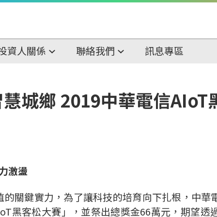
投資人關係
聯絡我們
訊息專區
城鄉 2019中華電信AIo
力激盪
植的關鍵實力，為了讓科技的培育向下扎根，中華
IoT
黑客松大賽」，並祭出總獎金
66
萬元，期望透