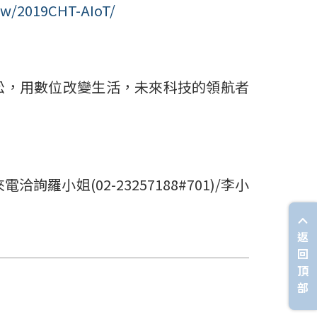
.tw/2019CHT-AIoT/
松，用數位改變生活，未來科技的領航者
來電洽詢羅小姐
(02-23257188#701)/
李小
返
回
頂
部