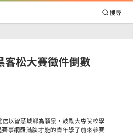
搜尋
T黑客松大賽徵件倒數
電信以智慧城鄉為願景，鼓勵大專院校學
過賽事網羅滿腹才能的青年學子前來參賽