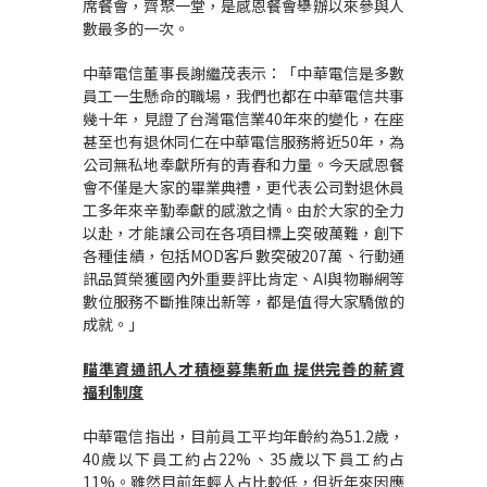
席餐會，齊聚一堂，是感恩餐會舉辦以來參與人
數最多的一次。
中華電信董事長謝繼茂表示：「中華電信是多數
員工一生懸命的職場，我們也都在中華電信共事
幾十年，見證了台灣電信業40年來的變化，在座
甚至也有退休同仁在中華電信服務將近50年，為
公司無私地奉獻所有的青春和力量。今天感恩餐
會不僅是大家的畢業典禮，更代表公司對退休員
工多年來辛勤奉獻的感激之情。由於大家的全力
以赴，才能讓公司在各項目標上突破萬難，創下
各種佳績，包括MOD客戶數突破207萬、行動通
訊品質榮獲國內外重要評比肯定、AI與物聯網等
數位服務不斷推陳出新等，都是值得大家驕傲的
成就。」
瞄準資通訊人才積極募集新血 提供完善的薪資
福利制度
中華電信指出，目前員工平均年齡約為51.2歲，
40歲以下員工約占22%、35歲以下員工約占
11%。雖然目前年輕人占比較低，但近年來因應