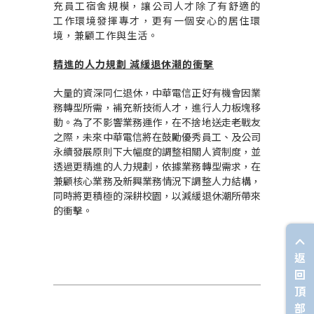
充員工宿舍規模，讓公司人才除了有舒適的
工作環境發揮專才，更有一個安心的居住環
境，兼顧工作與生活。
精進的人力規劃 減緩退休潮的衝擊
大量的資深同仁退休，中華電信正好有機會因業
務轉型所需，補充新技術人才，進行人力板塊移
動。為了不影響業務運作，在不捨地送走老戰友
之際，未來中華電信將在鼓勵優秀員工、及公司
永續發展原則下大幅度的調整相關人資制度，並
透過更精進的人力規劃，依據業務轉型需求，在
兼顧核心業務及新興業務情況下調整人力結構，
同時將更積極的深耕校園，以減緩退休潮所帶來
的衝擊。
返
回
頂
部