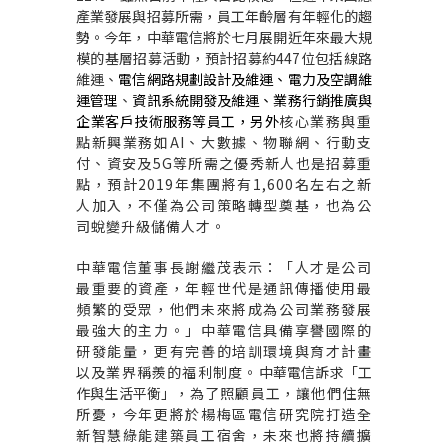
產業發展與招募所需，員工年齡層有年輕化的趨
勢。今年，
中華電信將於七月展開近年來最大規
模的基層招募活動，預計招募約447位
包括線路
維運、
電信網路規劃設計及維運、電力及空調維
運管理
、
資訊系統開發及維運、業務行銷推廣與
企業客戶技術服務等員工，另外
核心業務與重
點新興業務如AI、大數據、物聯網、行動支
付、資安及5G等所需之優秀新人也是招募重
點，預計2019年集團將有1,600名左右之新
人加入，不僅為公司策略轉型奠基，也為公
司蛻變升級儲備人才。
中華電信董事長謝繼茂表示：「人才是公司
最重要的資產，年輕世代是通訊傳播使用最
頻繁的受眾，他們未來將成為公司業務發展
最強大的主力。」中華電信具備享譽國際的
研發能量，更有完善的培訓環境與育才計畫
以及業界稱羨的福利制度。
中華電信訴求「工
作與生活平衡」，
為了照顧員工，讓他們住無
所憂，今年更將於楊梅區電信研究院打造全
新智慧綠能建築員工宿舍，未來也將持續擴