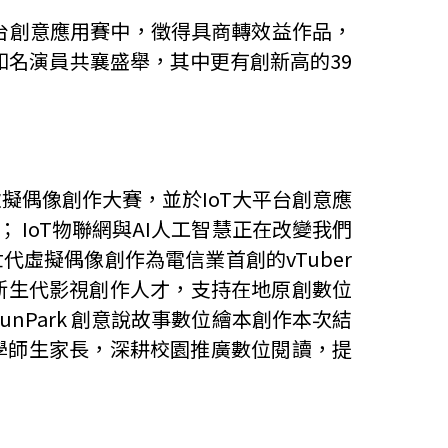
台創意應用賽中，徵得具商轉效益作品，
知名演員共襄盛舉，其中更有創新高的
39
虛擬偶像創作大賽，並於
IoT
大平台創意應
；
IoT
物聯網與
AI
人工智慧正在改變我們
世代虛擬偶像創作為電信業首創的
vTuber
新生代影視創作人才，支持在地原創數位
unPark
創意說故事數位繪本創作本次結
學師生家長，深耕校園推廣數位閱讀，提