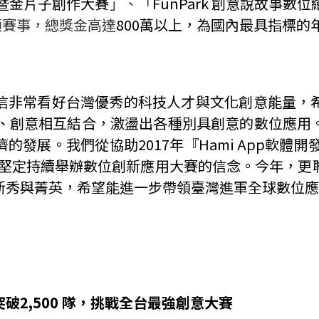
暨金片子創作大賽
」、「
FunPark
創意說故事
數位
項賽事，總獎金高達
800
萬以上，為國內最具指標的
信非常看好台灣優秀的科技人才與文化創意能量，
、創意相互結合，激盪出各種別具創意的數位應用
濟的發展。我們從協助
2017
年『
Hami App
軟體開
堅定持續舉辦數位創新應用大賽的信念。今年，更
新秀與菁英，希望能進一步帶領臺灣進軍全球數位應
2,500 隊，挑戰全台最強創意大賽