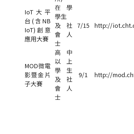
在學
IoT
大平
學生
台
(
含
NB
及社
7/15
http://iot.ch
IoT)
創意
會人
應用大賽
士
高中
以上
MOD
微電
學生
影暨金片
9/1
http://mod.ch
及社
子大賽
會人
士