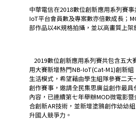
中華電信在
2018
數位創新應用系列賽事
IoT
平台會員數及專案數亦倍數成長；
M
部作品以
4K
規格拍攝，並以高畫質上架
2019
數位創新應用系列賽共包含五大
用大賽新增熱門
NB-IoT(Cat-M1)
創新組
生活模式，希望藉由學生組隊參賽二天
創作賽事，邀請全民集思廣益創作最具
內容，已連續第七年舉辦
MOD
微電影暨
合創新
AR
技術，並新增塗鴉創作幼幼組
升國人競爭力。