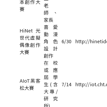
本創作大
老
賽
師、
家長
喜愛
HiNet
光
動漫
世代虛擬
角色
6/30
http://hinetid
偶像創作
設計
大賽
創作
在校
或應
屆學
AIoT
黑客
生
(
含
7/14
http://iot.ch
松大賽
大專
/
研究
所
)