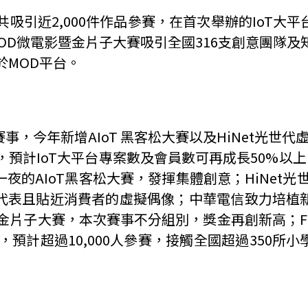
共吸引近
2,000
件作品參賽，在首次舉辦的
IoT
大平
OD
微電影暨金片子大賽吸引全國
316
支創意團隊及
於
MOD
平台。
賽事，今年新增
AIoT
黑客松大賽以及
HiNet
光世代
，預計
IoT
大平台專案數及會員數可再成長
50%
以上
一夜的
AIoT
黑客松大賽，發揮集體創意；
HiNet
光
代表且貼近消費者的虛擬偶像；中華電信致力培植
金片子大賽，本次賽事不分組別，獎金再創新高；
F
，預計超過
10,000
人參賽，接觸全國超過
350
所小