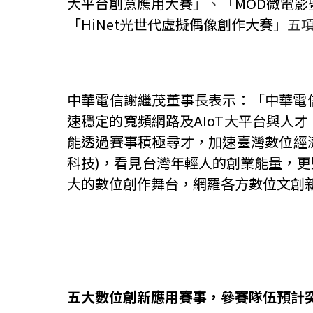
大平台創意應用大賽
」、「
MOD
微電影
「
HiNet
光世代虛擬偶像創作大賽
」五
中華電信謝繼茂董事長表示：「中華電
速穩定的寬頻網路及
AIoT
大平台與人才
能透過賽事積極尋才，加速臺灣數位經
科技
)
，看見台灣年輕人的創業能量，更
大的數位創作舞台，網羅各方數位文創
五大數位創新應用賽事，參賽隊伍預計突破