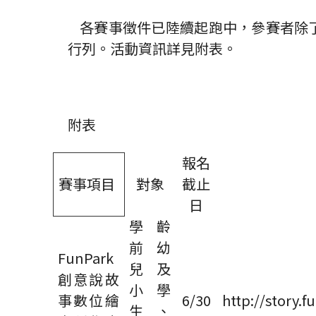
各賽事徵件已陸續起跑中，參賽者除
行列。活動資訊詳見附表。
附表
報名
賽事項目
對象
截止
日
學齡
前幼
FunPark
兒及
創意說故
小學
事數位繪
6/30
http://story.
生、