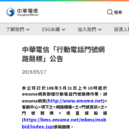
搜尋
了解我們
ESG永續
加入我們
投資人
中華電信「行動電話門號網
路競標」公告
2019/05/17
本公司訂於
108
年
5
月
21
日上午
10
時起於
emome
網頁辦理行動電話門號競標作業，詳
http://www.emome.net
emome
網頁
(
)<
客服中心
>
項下之
<
網路櫃檯
>
之
<
門號資訊
>
之
<
門號競標
>
或直接點選
https://bms.emome.net/mbms/mob
(
bid/index.jsp
)
參與競標。