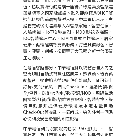
慧綠能員工宿舍大樓，除了展現中華電信集團價
值，也以實際行動建構一座符合綠建築及智慧建
築雙標章之國家級認證、融入節能概念與
ICT
資
通訊科技的前瞻智慧型大樓。中華電信表示，主
建物完成後將陸續導入
AI
智慧家庭、智慧住宿、
人臉辨識、
IoT
物聯感測、
MOD
影視多媒體、
IOC
智慧管理中心、
BIM
直覺式建物管理、居家
健康、循環經濟等亮點服務，打造具備綠色、智
慧、健康、創新、循環等五大元素之新世代優質
生活環境。
在電信會館部分，中華電信將以精省管理人力之
理念規劃自助式智慧住宿應用，透過前、後台系
統整合，提供旅人從規劃住宿計畫起，即可線上
訂房
/
支付
/
預約、自助
Check-In
、連動門禁
/
保
全
/
停管、啟動宅內水
/
電
/
空調
/MOD
、周邊生活
圈接駁
/
訂餐
/
旅遊
/
諮詢等雲服務、智慧儲物、設
備自動感知提供健康環境及水電用量自助
Check-Out
等機能，一氣呵成，給入住者一個貼
心便利及安全舒適的知性旅程。
中華電信研究院於院內也以「
5G
應用」、「智
慧社區」及「智慧城市」等三大主軸展示先進研