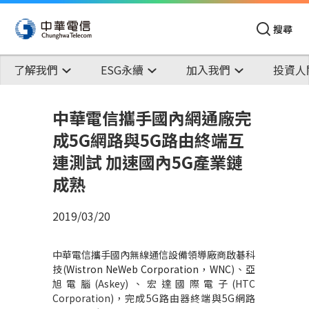
搜尋
了解我們
ESG永續
加入我們
投資人
中華電信攜手國內網通廠完
成5G網路與5G路由終端互
連測試 加速國內5G產業鏈
成熟
2019/03/20
中華電信攜手國內無線通信設備領導廠商啟碁科
技
(
Wistron NeWeb Corporation
，
WNC
)
、亞
旭電腦
(Askey)
、宏達國際電子
(HTC
Corporation)
，完成
5G
路由器終端與
5G
網路