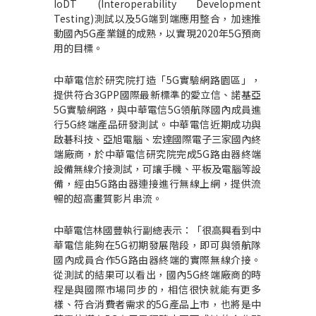
IoDT (Interoperability Development
Testing)
測試以及
5G
端到端應用整合，加速推
動國內
5G
產業鏈的成熟，以實現
2020
年
5G
預商
用的目標。
中華電信於研究院打造「
5G
實驗網路園區」，
提供符合
3GPP
國際最新標準的愛立信、諾基亞
5G
實驗網路，與中華電信
5G
領航隊國內成員進
行
5G
終端產品研發測試。中華電信近期成功與
啟碁科技、亞旭電腦、宏達國際電子三家國內終
端廠商，於中華電信研究院完成
5G
路由器終端
設備無線介接測試，可讓手機、平板及電腦等設
備，經由
5G
路由器連接進行無線上網，提供流
暢的超高畫質影片串流。
中華電信林國豐執行副總表示：「很高興看到中
華電信能夠在
5G
初期發展階段，即可與領航隊
國內成員合作
5G
路由器終端的實際無線介接。
從測試的結果可以看出，國內
5G
終端廠商的時
程是與國際市場同步的，相信很快就能有更多
樣、符合消費者需求的
5G
產品上市，也將是中