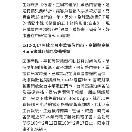
生酮飲食《低醣．生酮常備菜》等熱門書籍，通
通特價只要
66
折，讓客戶輕鬆入手多款好書，充
實自我迎接新的一年。另外，全球熱銷近
7
千萬
的情愛小說《格雷的五十道陰影
III :
自由》，現
在購買再享精選
79
折優惠。看好書、省荷包，好
康盡在中華電信
Hami
書城！
2/12-2/17
開放全台中華電信門市、高鐵與高捷
Hami
書城月讀包免費暢讀
因應手機、平板等智慧型行動載具越趨普及，隨
時隨地閱讀報紙、電子雜誌、最新熱門書刊，掌
握資訊零時差，已成為現在消費者普遍的習慣。
為推動數位閱讀風氣，中華電信
Hami
書城月讀
包更開放全台中華電信門市、台灣高鐵沿線各站
及高捷各站，提供免費電子報紙、雜誌閱讀服
務，只要下載免費
Hami Book App
，就可以免
費暢讀三小時的當期熱銷書報與雜誌，包括
7
家
主要報紙、主題橫跨商業、管理、旅遊、時尚等
各領域近
6
千本熱門電子雜誌與電子書，活動時
間從
108
年
2
月
12
日至
108
年
2
月
17
日止，限定好
康不能錯過。