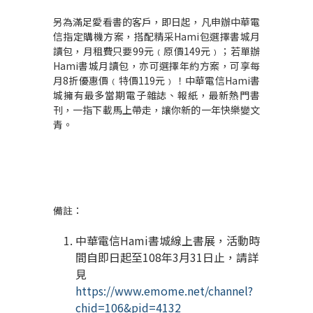
另為滿足愛看書的客戶，即日起，凡申辦中華電
信指定購機方案，搭配精采
Hami
包選擇書城月
讀包，月租費只要
99
元﹙原價
149
元﹚；若單辦
Hami
書城月讀包，亦可選擇年約方案，可享每
月
8
折優惠價﹙特價
119
元﹚！中華電信
Hami
書
城擁有最多當期電子雜誌、報紙，最新熱門書
刊，一指下載馬上帶走，讓你新的一年快樂變文
青。
備註：
中華電信
Hami
書城線上書展，活動時
間自即日起至
108
年
3
月
31
日止，請詳
見
https://www.emome.net/channel?
chid=106&pid=4132