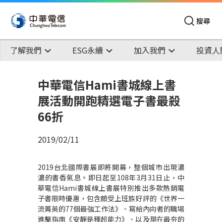
搜尋
了解我們
ESG永續
加入我們
投資人
中華電信Hami書城線上書
展活動開跑精選電子書最殺
66折
2019/02/11
2019
台北國際書展即將開幕，整個城市出現濃
濃的書香氣息。即日起至
108
年
3
月
31
日止，中
華電信
Hami
書城線上書展特別推出多款熱銷電
子書限時優惠，包含頗受上班族好評的《世界一
流菁英的
77
個最強工作法》、寫給內向者的職場
進擊指南《安靜是種超能力》、以及現在最夯的