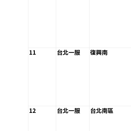
11
台北一服
復興南
12
台北一服
台北南區