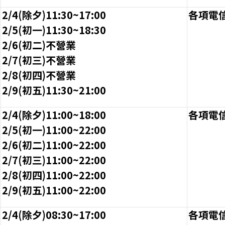
2/4(
除夕)11:30~17:00
各項電
2/5(初一)11:30~18:30
2/6(初二)不營業
2/7(初三)不營業
2/8(初四)不營業
2/9(初五)11:30~21:00
2/4(
除夕)11:00~18:00
各項電
2/5(初一)11:00~22:00
2/6(初二)11:00~22:00
2/7(初三)11:00~22:00
2/8(初四)11:00~22:00
2/9(初五)11:00~22:00
2/4(
除夕)08:30~17:00
各項電