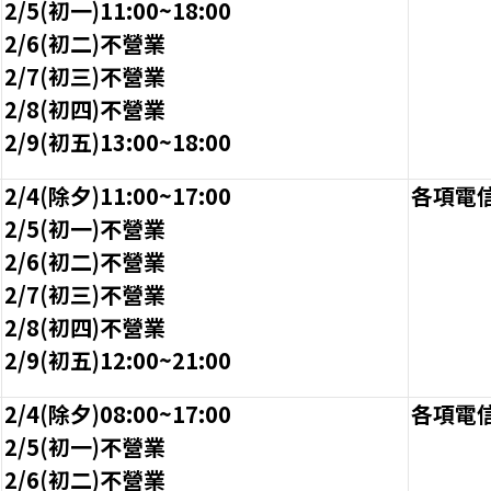
2/5(初一)11:00~18:00
2/6(初二)不營業
2/7(初三)不營業
2/8(初四)不營業
2/9(初五)13:00~18:00
2/4(
除夕)11:00~17:00
各項電
2/5(初一)不營業
2/6(初二)不營業
2/7(初三)不營業
2/8(初四)不營業
2/9(初五)12:00~21:00
2/4(
除夕)08:00~17:00
各項電
2/5(初一)不營業
2/6(初二)不營業