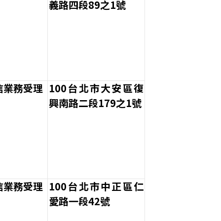
義路四段89之1號
信業務受理
100
台北市大安區復
興南路二段179之1號
信業務受理
100
台北市中正區仁
愛路一段42號