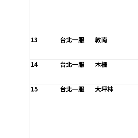
13
台北一服
敦
南
14
台北一服
木柵
15
台北一服
大坪林