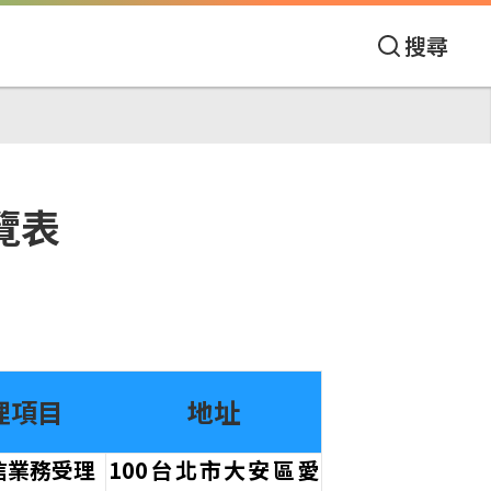
搜尋
覽表
理項目
地址
信業務受理
100
台北市大安區愛