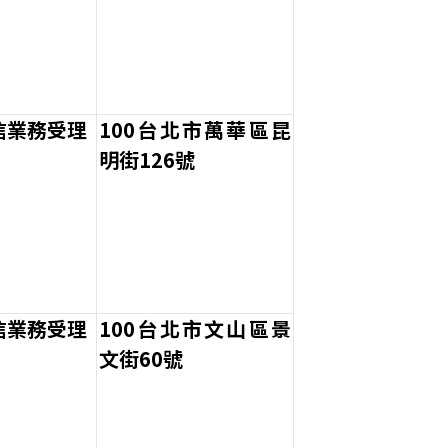
信業務受理
100
台北市萬華區昆
明街126號
信業務受理
100
台北市文山區景
文街60號