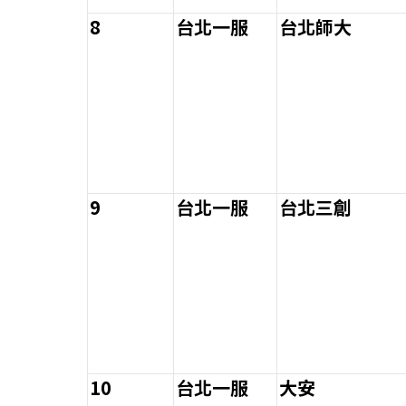
8
台北一服
台北師大
9
台北一服
台北三創
10
台北一服
大安