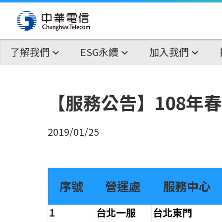
了解我們
ESG永續
加入我們
【服務公告】108年
2019/01/25
序號
營運處
服務中心
1
台北一服
台北東門