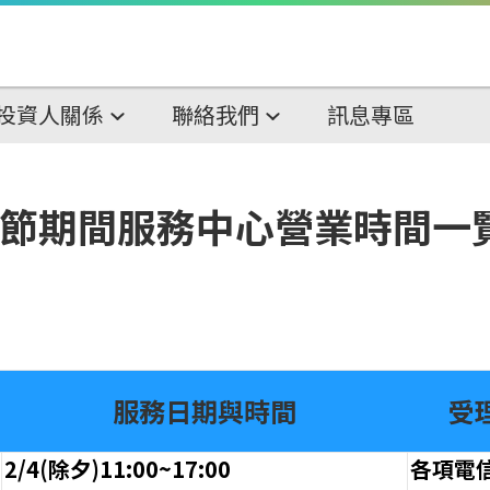
投資人關係
聯絡我們
訊息專區
春節期間服務中心營業時間一
服務日期與時間
受
2/4(
除夕)11:00~17:00
各項電