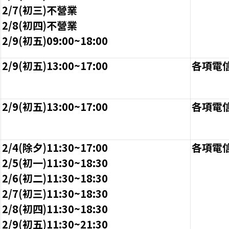
2/7(初三)不營業
2/8(初四)不營業
2/9(初五)09:00~18:00
2/9(
初五)13:00~17:00
各項電
2/9(
初五)13:00~17:00
各項電
2/4(
除夕)11:30~17:00
各項電
2/5(初一)11:30~18:30
2/6(初二)11:30~18:30
2/7(初三)11:30~18:30
2/8(初四)11:30~18:30
2/9(初五)11:30~21:30