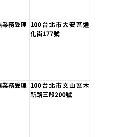
信業務受理
100
台北市大安區通
化街177號
信業務受理
100
台北市文山區木
新路三段200號