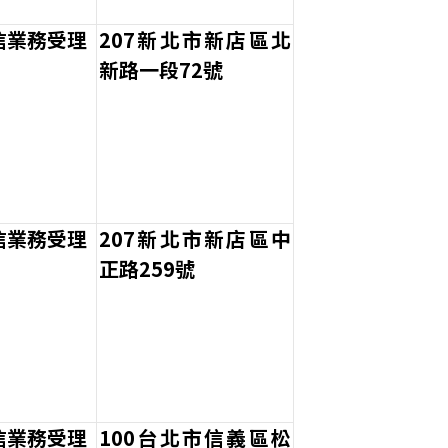
信業務受理
207
新北市新店區北
新路一段72號
信業務受理
207
新北市新店區中
正路259號
信業務受理
100
台北市信義區松