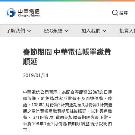
搜尋
了解我們
ESG永續
加入我們
投資人
春節期間 中華電信帳單繳費
順延
2019/01/14
中華電信公司表示：為配合春節暨
228
紀念日連
續假期，避免造成客戶繳費不及而被催費、停
話，
108
年
1
月份第
3
計費週期至
3
月份第
1
計費週
期之電信費帳單繳費期限往後順延，以利客戶繳
費，
3
月份第
2
計費週期起繳費期限恢復正常。
茲將
108
年
1
至
3
月份繳費期限調整情形說明如
下：