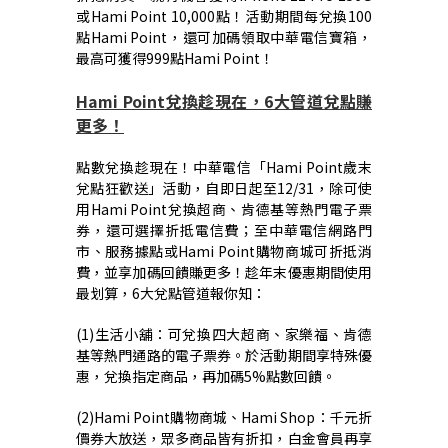
或
Hami Point 10,000
點！活動期間每兌換
100
點
Hami Point
，還可加碼領取中華電信寶箱，
最高可獲得
999
點
Hami Point
！
Hami Point
兌換趁現在，
6
大管道兌點賺
更多！
點數兌換趁現在！中華電信「
Hami Point
歲末
兌點狂歡送」活動，自即日起至
12/31
，除可使
用
Hami Point
兌換超商、肯德基等熱門電子票
券，還可選擇折抵電信費；至中華電信網路門
市、服務據點或
Hami Point
購物商城可折抵消
費，並享加碼回饋賺更多！趁年末優惠期間使用
最划算，
6
大兌點管道報你知：
(1)
生活小舖：可兌換四大超商、家樂福、肯德
基等熱門通路的電子票券。於活動期間享特殊優
惠，兌換指定商品，再加碼
5%
點數回饋。
(2)Hami Point
購物商城、
Hami Shop
：千元折
價券大放送，眾多商品皆有折扣，白金會員再享