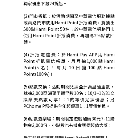
獨家優惠下殺
24
折起。
(3)
門市折抵：於活動期間至中華電信服務據點
或網路門市使用
Hami Point
折抵消費，將抽出
500
點
Hami Point 50
名；於中華電信網路門市
使用
Hami Point
折抵消費，再加碼
2%
點數回
饋。
(4)
折抵電信費：於
Hami Pay APP
用
Hami
Point
折抵電信帳單，月月抽
1,000
點
Hami
Point(5
名
)
！每月
20
日搶
100
點
Hami
Point(100
名
)
！
(5)
點數交換：活動期間兌換亞洲萬里通里數，
就抽
3,000
亞洲萬里通里數
10
名；
10/1~12/31
交
換樂天點數可享
1
：
1
的等價兌換優惠；另
PChome P
幣提供全年超優惠
1
：
1
等價兌換。
(6)
點數遊樂場：期間限定遊戲加碼
30
元
7-11
購
物金
3,000
份，小點數也有機會獲得超值大獎！
歲末兌點再加碼
領取
Hami Point
點數寶箱！