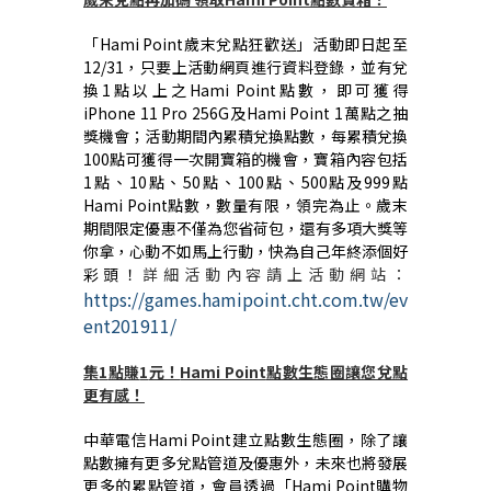
「
Hami Point
歲末兌點狂歡送」活動即日起至
12/31
，只要上活動網頁進行資料登錄，並有兌
換
1
點以上之
Hami Point
點數，即可獲得
iPhone 11 Pro 256G
及
Hami Point 1
萬點之抽
獎機會；活動期間內累積兌換點數，每累積兌換
100
點可獲得一次開寶箱的機會，寶箱內容包括
1
點、
10
點、
50
點、
100
點、
500
點及
999
點
Hami Point
點數，數量有限，領完為止。歲末
期間限定優惠不僅為您省荷包，還有多項大獎等
你拿，心動不如馬上行動，快為自己年終添個好
彩頭！
詳細活動內容請上活動網站：
https://games.hamipoint.cht.com.tw/ev
ent201911/
集
1
點賺
1
元！
Hami Point
點數生態圈讓您兌點
更有感！
中華電信
Hami Point
建立點數生態圈，除了讓
點數擁有更多兌點管道及優惠外，未來也將發展
更多的累點管道，會員透過「
Hami Point
購物