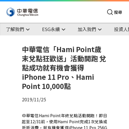
搜尋
了解我們
ESG永續
加入我們
投資人
中華電信「Hami Point歲
末兌點狂歡送」活動開跑 兌
點成功就有機會獲得
iPhone 11 Pro、Hami
Point 10,000點
2019/11/25
中華電信
Hami Point
年終兌點活動開跑！即日
起至
12/31
前，使用
Hami Point
完成
1
次兌換或
折抵消費，就有機會獲得
iPhone 11 Pro 256G