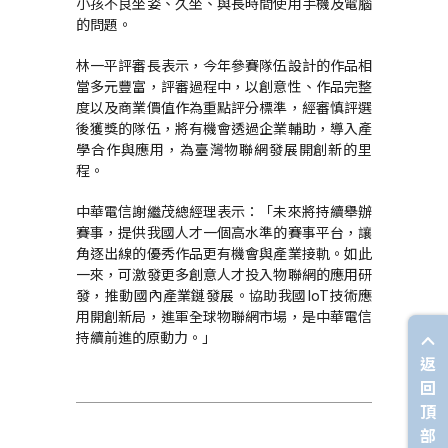
小孩不良坐姿、久坐、與長時間使用手機及電腦
的問題。
林一平評審長表示，今年參賽隊伍設計的作品相
當多元豐富，評審過程中，以創意性、作品完整
度以及商業價值作為重點評分標準，經審慎評選
後獲獎的隊伍，將有機會透過企業輔助，導入產
學合作與應用，為臺灣物聯網發展開創新的里
程。
中華電信謝繼茂總經理表示：「未來將持續舉辦
賽事，提供我國人才一個高水準的賽事平台，
讓
角逐出線的優秀作品更有機會與產業接軌。如此
一來，可激發更多創意人才投入物聯網的應用研
發，推動國內產業鏈發展。
協助
我國
IoT
技術應
用開創新局，進軍全球物聯網市場，是中華電信
持續前進的原動力。」
返
回
頂
部