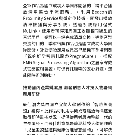
亞軍作品為國立成功大學團隊開發的「跨平台播
放清單整合串流服務」，利用
Beacon
的
Proximity Service
與微定位技術，開發出播放
清單推播與分享系統，透過系統應用程式
MuLink
，使用者可得知周圍正收聽相同類型的
音樂用戶，還可以一鍵完成清單交換，達到音樂
交流的目的。季軍得獎作品也是國立成功大學團
隊開發，針對懷胎足月或具高早產機率孕婦開發
「祝妳好孕智慧托腹帶
PregnaCare
」，搭配
EMG Signal Processing Algorithm
之居家穿戴
式宮縮監測裝置，可保有托腹帶的安心舒適，還
能隨時監測胎動。
推動國內產業鏈發展 激發創意人才投入物聯網
應用研發
最佳潛力獎由國立宜蘭大學創作的「智慧魚養
殖」獲得。此作品可利用手機或電腦遠端操控並
取得即時監控狀況，提供使用者最完整新一代的
生長履歷。而最佳創意獎是華夏科技大學創作的
「兒童坐姿監控與健康促進智慧坐椅」，可解決