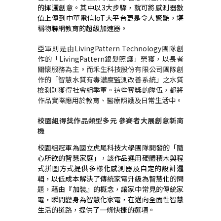
的揮灑創意。
其中以
3
大步驟，就可將感測器數
值上傳到中華電信IoT大平台更是令人驚艷，
堪
稱物聯網教育的超級加速器
。
亞軍則是由
LivingPattern Technology
團隊創
作的
「
LivingPattern
銀髮照護」榮獲，以長者
關懷服務為主。而禾生科技股份有限公司團隊創
作的「智慧水質有毒濃度監測改善系統」之水質
檢測則獲得社會組季軍。這些奪獎的隊伍，都將
作品實際應用於教育、醫療照護及日常生活中。
校園組得獎作品類型多元 參賽者大展創意新商
機
校園組冠軍為國立虎尾科技大學團隊開發的「隨
心所欲的智慧家庭」，
該作品運用硬體積木與程
式拼圖方式提供多樣化感測器及自定的設計邏
輯，以低成本解決了傳統家電升級為智慧化的問
題，
藉由
『
加裝
』
的概念，讓家中常見的傳統家
電，瞬間變身為智慧化家電，在邁向全面性智慧
生活的道路，提供了一條快捷的選項。