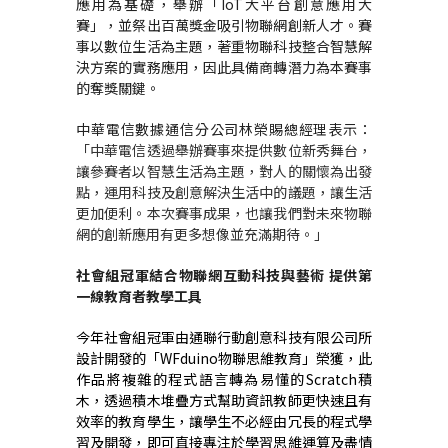
應用為基礎，舉辦「
IoT
大平台創意應用大
賽」，並祭出百萬獎金吸引物聯網創新人才。賽
事以數位生活為主題，著重物聯科技整合智慧解
決方案的實務應用，因此具備商轉潛力為本賽事
的奪獎關鍵。
中華電信數據通信分公司林榮賜總經理表示：
「中華電信透過舉辦賽事來提供數位新秀舞台，
讓參賽者
以智慧生活為主題，對人的關懷為出發
點，運用科技及創意解決生活中的議題，讓生活
更加便利。本次賽事成果，也讓我們對未來物聯
網的創新應用有更多想像並充滿期待。」
社會組冠軍結合物聯網互動科技與藝術 提供第
一線教育者教學工具
今年社會組冠軍由通聯行動創意科技有限公司所
設計開發的「
WFduino
物聯思維教育」榮獲，此
作品
將複雜的程式語言轉為易懂的Scratch積
木，
透過積木堆疊方式幫助資訊教師更快速且有
效率的教育學生，讓學生不必經由冗長的程式學
習及開發，即可直接專注於學習思維運算及盡情