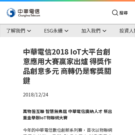
搜尋
了解我們
ESG永續
加入我們
投資人
中華電信2018 IoT大平台創
意應用大賽贏家出爐 得獎作
品創意多元 商轉仍是奪獎關
鍵
2018/12/24
萬物皆互聯 智慧無弗屆 中華電信廣納人才 祭出
重金舉辦
IoT
物聯網
大賽
今年的中華電信數位創新系列賽，首次以
物聯網