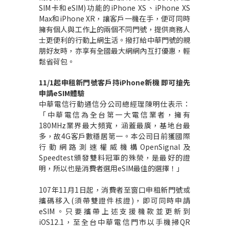
SIM
卡和
eSIM)
功能的
iPhone XS
、
iPhone XS
Max
和
iPhone XR
，讓客戶一機在手，便可同時
擁有個人與工作上的兩個不同門號，提供商務人
士更便利的行動上網生活。撥打給中華門號的親
朋好友時，亦享有全國最大網網內互打優惠，輕
鬆省荷包。
11/1
起申租新門號客戶持
iPhone
新機
即可搶先
申請
eSIM
體驗
中華電信行動通信分公司總經理陳明仕表示：
「中華電信為全台第一大電信業者，擁有
180MHz
業界最大頻寬，涵蓋最廣，基地台最
多，故
4G
客戶數穩居第一。本公司日前獲國際
行動網路測速權威機構
OpenSignal
及
Speedtest
頒發雙料冠軍的殊榮，是最好的證
明，所以也是消費者選用
eSIM
最佳的選擇！」
107
年
11
月
1
日起，消費者至窗口申租新門號或
攜碼移入
(
須帶雙證件核證
)
，即可同時申請
eSIM
。只要攜帶上述支援機款並更新到
iOS12.1
，至全台中華電信門市以手機掃
QR