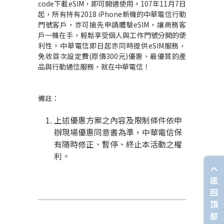
code
下載
eSIM
，即可開通使用。
107
年
11
月
7
日
起，所有持有
2018 iPhone
新機的中華電信行動
門號客戶，亦可搶先申請體驗
eSIM
，讓商務客
戶一機在手，輕鬆享受個人與工作門號分開的便
利性。中華電信即日起亦同時提供
eSIM
服務，
免收首次設定費
(
原價
300
元
)
優惠，最優質的產
品與行動通信服務，就在中華電信！
備註：
上述優惠方案之內容及限制條件依申
辦現場優惠同意書為準，中華電信保
有隨時修正、暫停、終止本活動之權
利。
返
回
頂
部