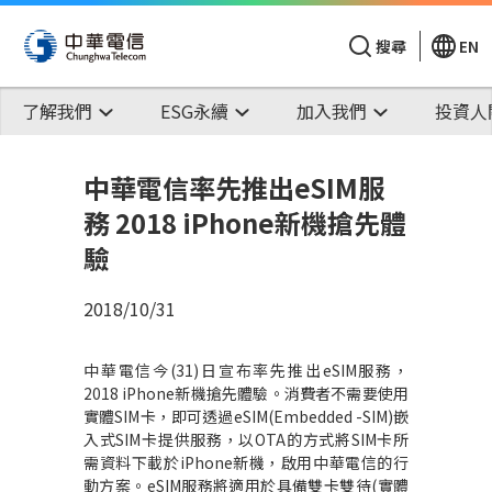
搜尋
EN
了解我們
ESG永續
加入我們
投資人
中華電信率先推出eSIM服
務 2018 iPhone新機搶先體
驗
2018/10/31
中華電信今
(31)
日宣布率先推出
eSIM
服務，
2018 iPhone
新機搶先體驗。消費者不需要使用
實體
SIM
卡，即可透過
eSIM(Embedded -SIM)
嵌
入式
SIM
卡提供服務
，以
OTA
的方式將
SIM
卡所
需資料下載於
iPhone
新機，
啟用中華電信的行
動方案。
eSIM
服務將適用於具備雙卡雙待
(
實體