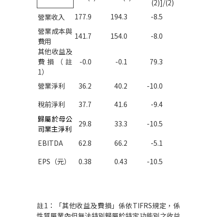
(2)]/(2)
177.9
194.3
-8.5
營業收入
營業成本與
141.7
154.0
-8.0
費用
其他收益及
費損（註
-0.0
-0.1
79.3
1
）
營業淨利
36.2
40.2
-10.0
稅前淨利
37.7
41.6
-9.4
歸屬於母公
29.8
33.3
-10.5
司業主淨利
EBITDA
62.8
66.2
-5.1
EPS
（元）
0.38
0.43
-10.5
註
1
：「其他收益及費損」係依
TIFRS
規定，係
性質屬業內但無法特別歸屬於特定功能別之收益