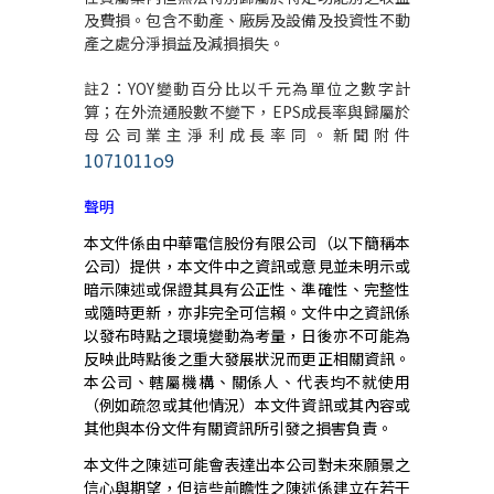
及費損。包含不動產、廠房及設備及投資性不動
產之處分淨損益及減損損失。
註
2
：
YOY
變動百分比以千元為單位之數字計
算；在外流通股數不變下，
EPS
成長率與歸屬於
母公司業主淨利成長率同。新聞附件
1071011o9
聲明
本文件係由中華電信股份有限公司（以下簡稱本
公司）提供，本文件中之資訊或意見並未明示或
暗示陳述或保證其具有公正性、準確性、完整性
或隨時更新，亦非完全可信賴。文件中之資訊係
以發布時點之環境變動為考量，日後亦不可能為
反映此時點後之重大發展狀況而更正相關資訊。
本公司、轄屬機構、關係人、代表均不就使用
（例如疏忽或其他情況）本文件資訊或其內容或
其他與本份文件有關資訊所引發之損害負責。
本文件之陳述可能會表達出本公司對未來願景之
信心與期望，但這些前瞻性之陳述係建立在若干