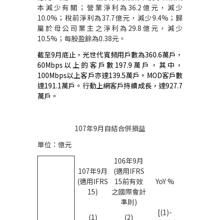
本減少有關；營業淨利為
36.2
億元，減少
10.0%
；稅前淨利為
37.7
億元，減少
9.4%
；歸
屬於母公司業主之淨利為
29.8
億元，減少
10.5%
；每股盈餘為
0.38
元。
截至
9
月底止，光世代寬頻用戶數為
360.6
萬戶，
60Mbps
以上的客戶數
197.9
萬戶，其中，
100Mbps
以上客戶亦達
139.5
萬戶。
MOD
客戶數
達
191.1
萬戶
。行動上網客戶持續成長，達
927.7
萬戶。
107
年
9
月自結合併損益
單位：億元
106
年
9
月
107
年
9
月
(
適用
IFRS
(
適用
IFRS
15
前有效
YoY %
15)
之國際會計
準則
)
[(1)-
(1)
(2)