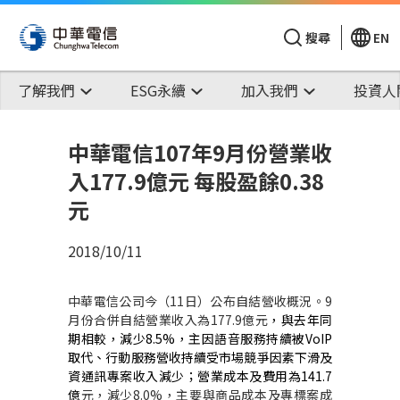
搜尋
EN
了解我們
ESG永續
加入我們
投資人
中華電信107年9月份營業收
入177.9億元 每股盈餘0.38
元
2018/10/11
中華電信公司今（
11
日）公布自結營收概況。
9
月份合併自結營業收入為
177.9
億元
，與去年同
期相較，減少
8.5%
，主因語音服務持續被
VoIP
取代、行動服務營收持續受市場競爭因素下滑及
資通訊專案收入減少；營業成本及費用為
141.7
億
元，減少
8.0%
，主要與商品成本及專標案成