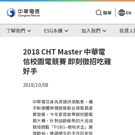
搜尋
EN
了解我們
ESG永續
加入我們
投資人
2018 CHT Master 中華電
信校園電競賽 即刻徵招吃雞
好手
2018/10/08
中華電信身為資通訊領航者，攜
手軟硬體商積極推動台灣電競產
業發展，今年更首度舉辦校園電
競大賽，針對話題最熱的大逃殺
競技遊戲「PUBG-絕地求生」廣
發戰帖，邀請學生好手共同來挑