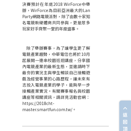
決賽預計在年底2018 WirForce中舉
辦，WirForce為目前亞洲最大的Lan
Party網路電競派對，除了由數十家知
名電競軟硬體商共同參與，更是眾多
玩家好手齊聚一堂的年度盛事。
除了舉辦賽事，為了讓學生更了解
電競產業趨勢，中華電信也將於10月
起展開一連串校園巡迴講座，分享國
內電競產業的最新生態，並邀請時下
最夯的實況主與學生暢談自己接觸遊
戲及經營事業的心路歷程，讓未來有
志投入電競產業的學子，能夠早一步
接觸產業實況。有關賽事報名與校園
講座等相關資訊，請詳見活動官網：
https://2018cht-
master.smartfun.com.tw/。
返
回
頂