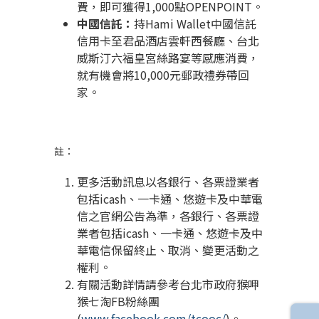
費，即可獲得
1,000
點
OPENPOINT
。
中國信託：
持
Hami Wallet
中國信託
信用卡至君品酒店雲軒西餐廳、台北
威斯汀六福皇宮絲路宴等感應消費，
就有機會將
10,000
元郵政禮券帶回
家。
註：
更多活動訊息以各銀行、各票證業者
包括
icash
、一卡通、悠遊卡及中華電
信之官網公告為準，各銀行、各票證
業者包括
icash
、一卡通、悠遊卡及中
華電信保留終止、取消、變更活動之
權利。
有關活動詳情請參考台北市政府猴呷
猴七淘
FB
粉絲團
(
www.facebook.com/tcooc/
)
。