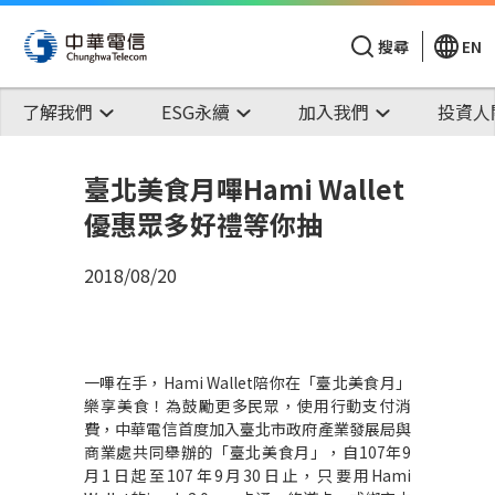
搜尋
EN
了解我們
ESG永續
加入我們
投資人
臺北美食月嗶Hami Wallet
優惠眾多好禮等你抽
2018/08/20
一嗶在手，
Hami Wallet
陪你在「臺北美食月」
樂享美食！為鼓勵更多民眾，使用行動支付消
費，中華電信首度加入臺北市政府產業發展局與
商業處共同舉辦的「臺北美食月」，自
107
年
9
月
1
日起至
107
年
9
月
30
日止，只要用
Hami