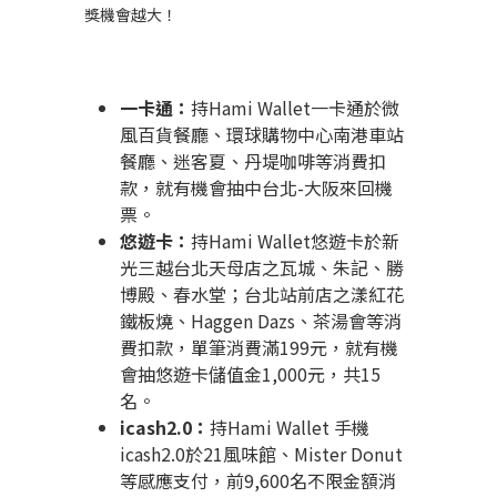
獎機會越大！
一卡通：
持
Hami Wallet
一卡通於微
風百貨餐廳、環球購物中心南港車站
餐廳、迷客夏、丹堤咖啡等消費扣
款，就有機會抽中台北
-
大阪來回機
票。
悠遊卡：
持
Hami Wallet
悠遊卡於新
光三越台北天母店之瓦城、朱記、勝
博殿、春水堂；台北站前店之漾紅花
鐵板燒、
Haggen Dazs
、茶湯會等消
費扣款，單筆消費滿
199
元，就有機
會抽悠遊卡儲值金
1,000
元，共
15
名。
icash2.0
：
持
Hami Wallet
手機
icash2.0
於
21
風味館、
Mister Donut
等感應支付，前
9,600
名不限金額消