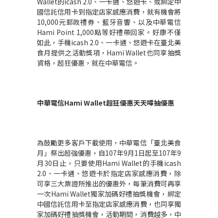
Wallet
的
icash 2.0
、一卡通、悠遊卡、或綁定中
國信託信用卡到指定店家感應消費，就有機會將
10,000
元郵政禮券、藍牙音響、以及中華電信
Hami Point 1,000
點等好禮帶回家。好康不僅
如此，手機
icash 2.0
、一卡通、悠遊卡在臺北美
食月提供之活動獎項，
Hami Wallet
也同享抽獎
資格，超狂優惠，就在中華電信。
中華電信
Hami Wallet
超狂優惠天天嗶抽優惠
為鼓勵更多客戶下載使用，中華電信「臺北美食
月」祭出超強優惠，自
107
年
9
月
1
日起至
107
年
9
月
30
日止，只要使用
Hami Wallet
的手機
icash
2.0
、一卡通、悠遊卡於指定店家感應消費，除
可享三大票證所推出的優惠外，每筆消費可再享
一次
Hami Wallet
獨家加碼好禮抽獎機會，綁定
中國信託信用卡至指定店家感應消費，也同享獨
家加碼好禮抽獎機會，活動期間，消費越多，中