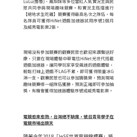
LuLu(
魯魯
)
、鳳梨妹等多位當紅人氣實況主與民
眾共同參與現場趣味競賽。和實況主搭擋進行
【絕地求生吃雞】競賽獲得最高名次之隊伍，每
名隊員可獲得
HiNet
遊戲加速器試用序號
1
個月
及威秀電影票
2
張。
現場沒有參加競賽的觀賽民眾也歡迎來讚聲送好
康，只要在現場體驗中華電信
HiNet
光世代搭載
遊戲加速器，讓同學玩家享受飆速的遊戲體驗，
輕鬆打線上遊戲不
LAG
不累，即可獲得限量冰
G
淋一支。觀賽民眾也可以參加猜猜樂，預測現場
趣味競賽哪一組隊伍獲勝，預測正確即可參加抽
獎，有機會獲得加速器體驗序號或威秀電影票。
電競愈來愈熱，台灣絕不缺席，號召青年學子在
電競市場出頭天
隨著今年
2018
「
IeSF
世界電競錦標賽」將