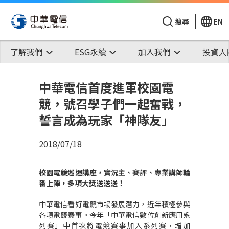
搜尋
EN
了解我們
ESG永續
加入我們
投資人
中華電信首度進軍校園電
競，號召學子們一起奮戰，
誓言成為玩家「神隊友」
2018/07/18
校園電競巡迴講座，實況主、賽評、專業講師輪
番上陣，多項大獎送送送！
中華電信看好電競市場發展潛力，近年積極參與
各項電競賽事。今年「中華電信數位創新應用系
列賽」中首次將電競賽事加入系列賽，增加