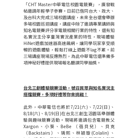
「
CHT Master
中華電信校園電競賽」，廣發戰
帖邀請年輕學子參賽。日前已偕同台大、政大、
及台科大完成三場校園講座，未來全台還會舉辦
多場校園巡迴講座，講座中除了邀請專業講師與
知名電競賽評分享電競相關行業的特性，還有知
名實況主分享臺灣實況產業的特性，現場體驗
HiNet
遊戲加速器高速飆網，讓同學玩家享受順
暢的遊戲體驗，輕鬆打線上遊戲不
lag
不累。前
三場講座現場反應熱烈，為此中華電信還準備多
項神秘好禮提供現場報名聽課同學抽獎。
台北三創體驗競賽活動，號召民眾與知名實況主
搭擋競賽，多項好禮等你來挑戰！
此外，中華電信也將於
7/21(
六
)
、
7/22(
日
)
、
8/18(
六
)
、
8/19(
日
)
在台北三創生活園區舉辦體
驗與趣味競賽活動。現場將邀請包含電競教父
Xargon
、小葵、
BeBe
（蓓貝兒）、貝克
（
Backstairs
）、瑀熙、林穎璇
(Colalin)
、