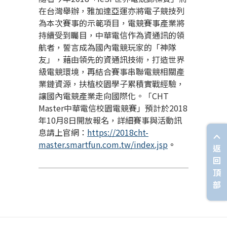
在台灣舉辦，雅加達亞運亦將電子競技列
為本次賽事的示範項目，電競賽事產業將
持續受到矚目，中華電信作為資通訊的領
航者，誓言成為國內電競玩家的「神隊
友」，藉由領先的資通訊技術，打造世界
級電競環境，再結合賽事串聯電競相關產
業鏈資源，扶植校園學子累積實戰經驗，
讓國內電競產業走向國際化。「
CHT
Master
中華電信校園電競賽」預計於
2018
年
10
月
8
日開放報名，詳細賽事與活動訊
息請上官網：
https://2018cht-
master.smartfun.com.tw/index.jsp
。
返
回
頂
部