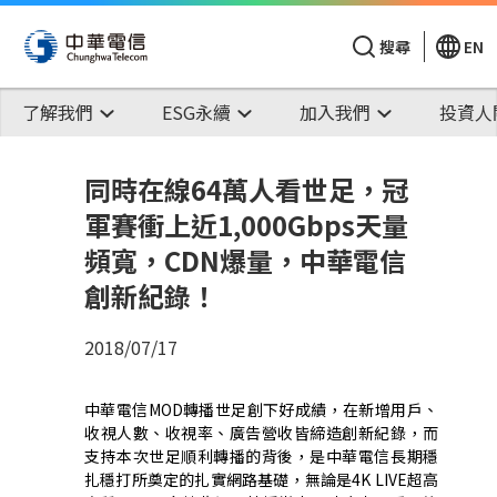
搜尋
EN
了解我們
ESG永續
加入我們
投資人
同時在線64萬人看世足，冠
軍賽衝上近1,000Gbps天量
頻寬，CDN爆量，中華電信
創新紀錄！
2018/07/17
中華電信
MOD
轉播世足創下好成績，在新增用戶、
收視人數、收視率、廣告營收皆締造創新紀錄，而
支持本次世足順利轉播的背後，是中華電信長期穩
扎穩打所奠定的扎實網路基礎，無論是
4K LIVE
超高