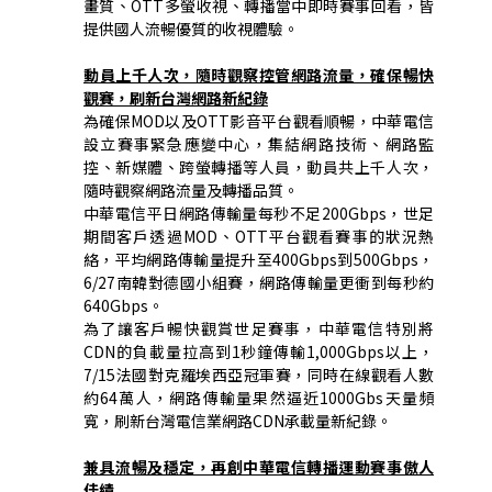
畫質、
OTT
多螢收視、轉播當中即時賽事回看，皆
提供國人流暢優質的收視體驗。
動員上千人次，隨時觀察控管網路流量，確保暢快
觀賽，刷新台灣網路新紀錄
為確保MOD以及OTT影音平台觀看順暢，中華電信
設立賽事緊急應變中心，集結網路技術、網路監
控、新媒體、跨螢轉播等人員，動員共上千人次，
隨時觀察網路流量及轉播品質。
中華電信平日網路傳輸量每秒不足200Gbps，世足
期間客戶透過MOD、OTT平台觀看賽事的狀況熱
絡，平均網路傳輸量提升至400Gbps到500Gbps，
6/27南韓對德國小組賽，網路傳輸量更衝到每秒約
640Gbps。
為了讓客戶暢快觀賞世足賽事，中華電信特別將
CDN的負載量拉高到1秒鐘傳輸1,000Gbps以上，
7/15法國對克羅埃西亞冠軍賽，同時在線觀看人數
約64萬人，網路傳輸量果然逼近1000Gbs天量頻
寬，刷新台灣電信業網路CDN承載量新紀錄。
兼具流暢及穩定，再創中華電信轉播運動賽事傲人
佳績