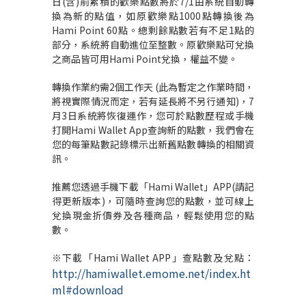
日(含)前累積的歡樂點數將於7/1由系統自動轉
換為新的點值，如原歡樂點1000點轉換後為
Hami Point 60點。總剩餘點數若有不足1點的
部分，系統將自動進位至整數。原歡樂點可兌換
之商品皆可用Hami Point兌換，權益不變。
轉換作業約需2個工作天 (此為暫定之作業時間，
將視實際情況而定，若有延長將不另行通知)，7
月3日系統將恢復運作，您可於點數歷程或手機
打開Hami Wallet App查詢新的點數，我們會在
您的每筆點數記錄標示出新舊點數轉換的相關資
訊。
推薦您透過手機下載「Hami Wallet」APP(請記
得更新版本)，可隨時查詢您的點數，並可線上
兌換現金折價券及各種商品，輕鬆使用您的點
數。
※下載「Hami Wallet APP」查點數及兌點：
http://hamiwallet.emome.net/index.ht
ml#download