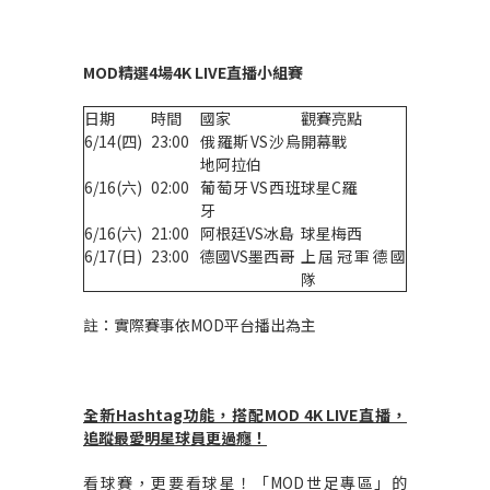
MOD
精選4場4K LIVE直播小組賽
日期
時間
國家
觀賽亮點
6/14(四)
23:00
俄羅斯VS沙烏
開幕戰
地阿拉伯
6/16(六)
02:00
葡萄牙VS西班
球星C羅
牙
6/16(六)
21:00
阿根廷VS冰島
球星梅西
6/17(日)
23:00
德國VS墨西哥
上屆冠軍德國
隊
註：實際賽事依MOD平台播出為主
全新Hashtag功能，搭配MOD 4K LIVE直播，
追蹤最愛明星球員更過癮！
看球賽，更要看球星！「MOD世足專區」的