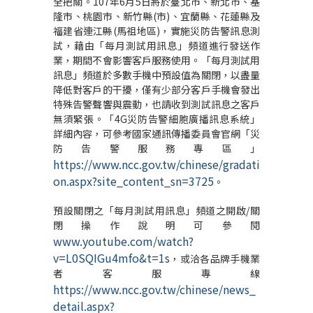
全把關。107年6月5日將於臺北市、新北市、基
隆市、桃園市、新竹縣(市)、宜蘭縣、花蓮縣及
福建省連江縣(馬祖地區)，實施災防告警訊息測
試，藉由「每月測試用訊息」頻道進行發送作
業，期間不會影響客戶服務使用。「每月測試用
訊息」頻道於多數手機中預設值為關閉，以盡量
降低對客戶的干擾，僅有少部分客戶手機會發出
特殊告警聲響與震動，也請收到測試訊息之客戶
無須緊張。「4G災防告警細胞廣播訊息系統」
詳細內容，可參考國家通訊傳播委員會官網「災
防告警服務專區」
https://www.ncc.gov.tw/chinese/gradati
on.aspx?site_content_sn=3725
。
預設關閉之「每月測試用訊息」頻道之開啟/關
閉操作說明可參閱
www.youtube.com/watch?
v=L0SQIGu4mfo&t=1s
，或洽各品牌手機業
者客服專線
https://www.ncc.gov.tw/chinese/news_
detail.aspx?