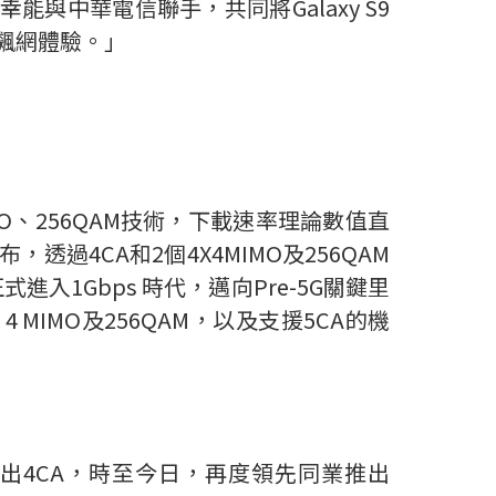
與中華電信聯手，共同將Galaxy S9
飆網體驗。」
MO、256QAM技術，下載速率理論數值直
過4CA和2個4X4MIMO及256QAM
1Gbps 時代，邁向Pre-5G關鍵里
 MIMO及256QAM，以及支援5CA的機
推出4CA，時至今日，再度領先同業推出