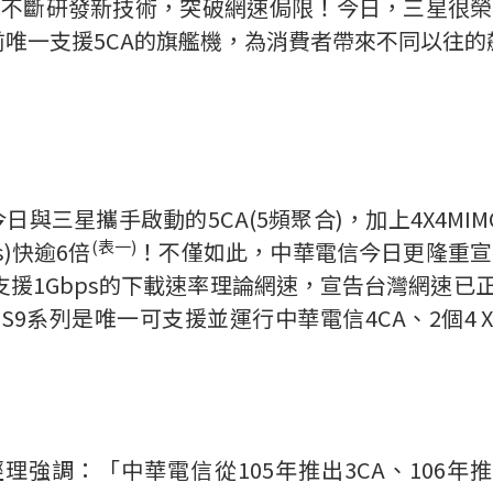
不斷研發新技術，突破網速侷限！今日，三星很榮幸能
前唯一支援5CA的旗艦機，為消費者帶來不同以往的
日與三星攜手啟動的5CA(5頻聚合)，加上4X4MI
(
表一
)
s)快逾6倍
！不僅如此，中華電信今日更隆重宣布，透
1Gbps的下載速率理論網速，宣告台灣網速已正式進入
S9系列是唯一可支援並運行中華電信4CA、2個4 X 4
強調：「中華電信從105年推出3CA、106年