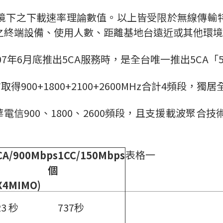
境下之下載速率理論數值。以上皆受限於無線傳輸
之終端設備、使用人數、距離基地台遠近或其他環境
07年6月底推出5CA服務時，是全台唯一推出5CA
得900+1800+2100+2600MHz合計4頻段，
電信900、1800、2600頻段，且支援載波聚
表格一
CA/900Mbps
1CC/150Mbps
個
X4MIMO)
23 秒
737秒