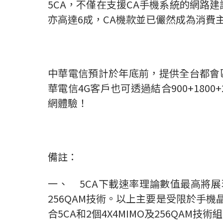
5CA，不僅在支援CA手機系統的網路
亦高達6成，CA機款並已儼然成為消費
中華電信預計於年底前，提供全台都會區
華電信4G客戶也可透過結合900+1800+
網體驗！
備註：
一、 5CA下載速率理論數值最高將展現
256QAM技術。以上主要是受限於手機晶片目
合5CA和2個4X4MIMO及256QAM技