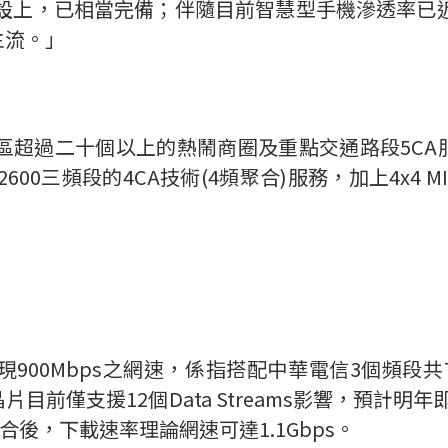
建設上，已相當完備；伴隨目前智慧型手機滲透率已近
主流。」
超過二十個以上的熱鬧商圈及重點交通路段5CA
2600三頻段的4CA技術(4頻聚合)服務，加上4x4 
900Mbps之網速，係指搭配中華電信3個頻段共70
前僅支援12個Data Streams影響，預計明年即有
術組合後，下載速率理論網速可達1.1Gbps。