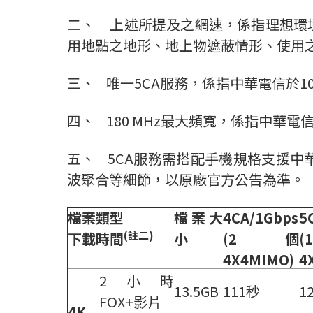
二、 上述所提及之網速，係指理想環
用地點之地形、地上物遮蔽情形、使用
三、 唯一5CA服務，係指中華電信於1
四、 180 MHz最大頻寬，係指中華電信取
五、 5CA服務需搭配手機規格支援中華
波聚合等細節，以原廠官方公告為準。
檔案類型
檔案大
4CA/1Gbps
5
(
註二
)
下載時間
小
(2
個
(1
4X4MIMO)
4
2小時
13.5GB
111秒
1
FOX+影片
4K