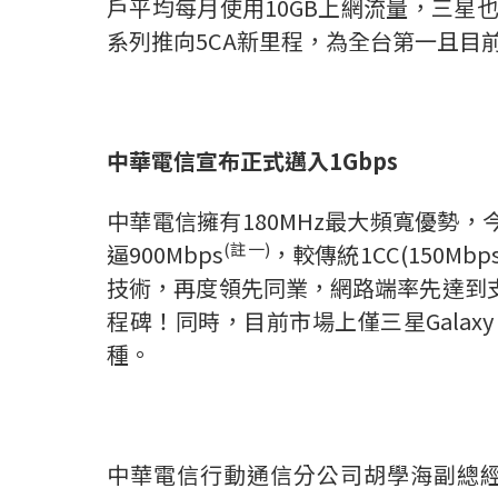
戶平均每月使用10GB上網流量，三星也
系列推向5CA新里程，為全台第一且目
中華電信宣布正式邁入
1Gbps
中華電信擁有180MHz最大頻寬優勢，今
(
註一
)
逼900Mbps
，較傳統1CC(150Mbp
技術，再度領先同業，網路端率先達到支援
程碑！同時，目前市場上僅三星Galaxy 
種。
中華電信行動通信分公司胡學海副總經理