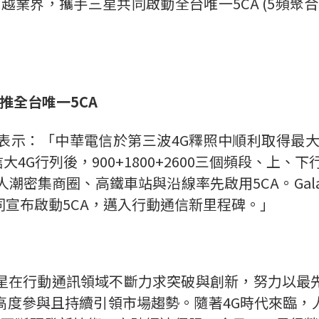
再度超越業界，攜手三星共同啟動全台唯一5CA (5頻
推全台唯一
5CA
表示：「中華電信於第三波4G釋照中順利取得最大
華電信大4G行列後，900+1800+2600三個頻段、上
人潮密集商圈、高鐵車站與沿線率先啟用5CA。Gala
宣布啟動5CA，邁入行動通信新里程碑。」
星在行動通訊領域不斷力求突破與創新，努力以最
高度參與且持續引領市場趨勢。隨著4G時代來臨，