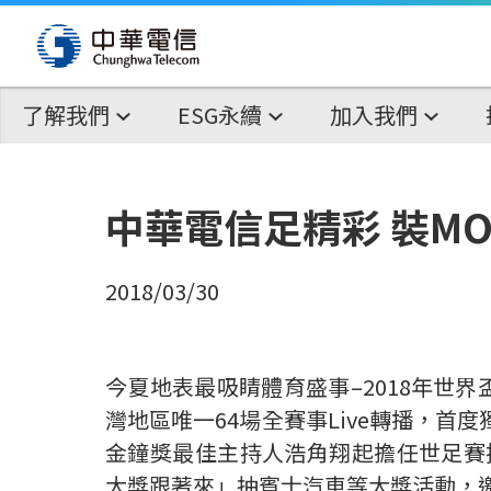
了解我們
ESG永續
加入我們
中華電信足精彩 裝M
2018/03/30
今夏地表最吸睛體育盛事–2018年世
灣地區唯一64場全賽事Live轉播，首
金鐘獎最佳主持人浩角翔起擔任世足賽
大獎跟著來」抽賓士汽車等大獎活動，