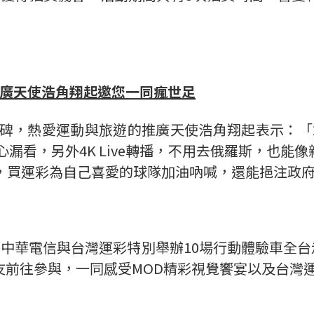
廣天使浩角翔起邀您一同瘋世足
碑，熱愛運動與旅遊的推廣天使浩角翔起表示：「2
心漏看，另外4K Live轉播，不用去俄羅斯，也能
烊，買運彩為自己喜愛的球隊加油吶喊，還能挹注政
，中華電信與台灣運彩特別舉辦10場行動體驗車全台
友前往參與，一同感受MOD精彩視覺饗宴以及台灣