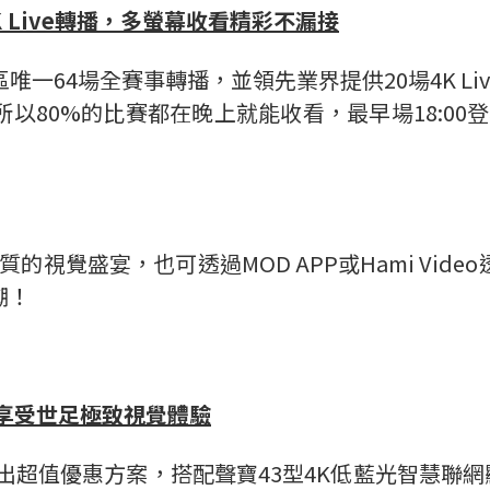
 Live
轉播，多螢幕收看精彩不漏接
一64場全賽事轉播，並領先業界提供20場4K L
80%的比賽都在晚上就能收看，最早場18:00登
的視覺盛宴，也可透過MOD APP或Hami Vi
潮！
享受世足極致視覺體驗
出超值優惠方案，搭配聲寶43型4K低藍光智慧聯網顯