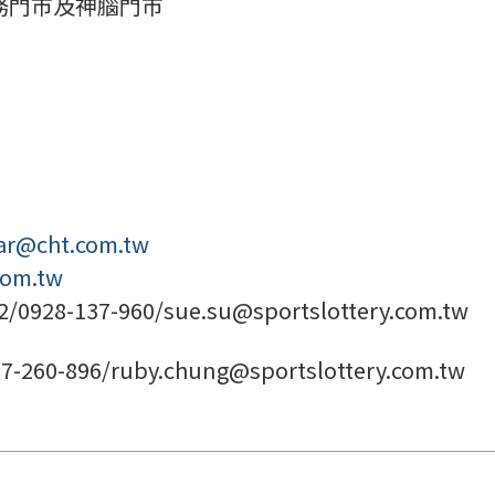
務門市及神腦門市
sar@cht.com.tw
com.tw
28-137-960/sue.su@sportslottery.com.tw
0-896/ruby.chung@sportslottery.com.tw