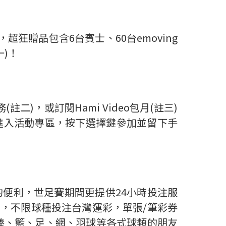
狂贈品包含6台賓士、60台emoving
一)！
)，或訂閱Hami Video包月(註三)
首頁進入活動專區，按下選擇鍵參加並留下手
的便利，世足賽期間更提供24小時投注服
間，不限球種投注台灣運彩，單張/筆彩券
愛棒、籃、足、網、羽球等各式球類的朋友