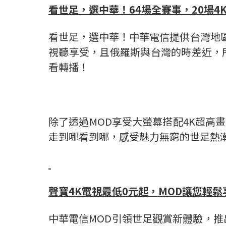
看世足，選中華！
64
場全賽事，
20
場
4K
看世足，選中華！中華電信提供台灣地區唯
視聽享受，且俄羅斯與台灣的時差近，所以
看轉播！
除了透過MOD享受大螢幕搭配4K超高畫質
走到哪看到哪，感受魅力無窮的世足熱
聲寶
4K
電視最低
0
元起，
MOD
讓您輕鬆
中華電信MOD引領世足觀賞新體驗，推