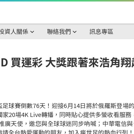
投資人關係
聯絡我們
訊息專區
OD 買運彩 大獎跟著來浩角
界盃足球賽倒數76天！迎接6月14日將於俄羅斯登場
度獨家20場4K Live轉播，同時貼心提供多螢收看
推廣天使，邀您與全球球迷同步吶喊；中華電信與台
邀請全台熱愛運動的朋友，加入瘋世足的熱血行列！