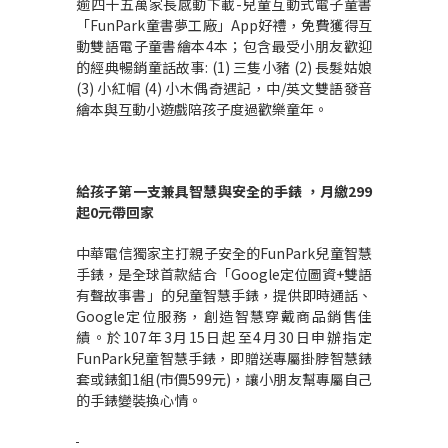
逾四十五萬家長感動下載-兒童互動式電子童書
「FunPark童書夢工廠」App好禮，免費獲得互
動雙語電子童書繪本4本；包含最受小朋友歡迎
的經典暢銷童話故事: (1) 三隻小豬 (2) 長髮姑娘
(3) 小紅帽 (4) 小木偶奇遇記，中/英文雙語發音
繪本與互動小遊戲陪孩子度過歡樂童年。
給孩子第一支兼具智慧與安全的手錶
，
月繳299
起0元帶回家
中華電信獨家主打親子安全的FunPark兒童智慧
手錶，是全球首款結合「Google定位圖資+雙語
有聲故事書」的兒童智慧手錶，提供即時通話、
Google定位服務，創造智慧穿戴商品銷售佳
績。於107年3月15日起至4月30日申辦指定
FunPark兒童智慧手錶，即贈送專屬掛脖智慧錶
套或錶釦1組(市價599元)，讓小朋友幫專屬自己
的手錶變裝換心情。