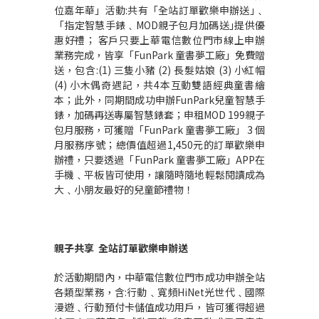
位嘉年華」活動:共有「全站訂單歡樂申辦送｣﹑
「指定智慧手錶﹑MOD親子包月加碼送｣提供優
惠好禮； 客戶只要上華電信數位門市線上申辦
業務完成，皆享「FunPark 童書夢工廠」免費贈
送，包含:(1) 三隻小豬 (2) 長髮姑娘 (3) 小紅帽
(4) 小木偶奇遇記，共4本互動雙語經典童書繪
本；此外，同期間成功申辦FunPark兒童智慧手
錶，加碼再送專屬智慧錶套；申租MOD 199親子
包月服務，可獲贈「FunPark 童書夢工廠」 3 個
月服務序號；總價值超過1,450元的訂單歡樂申
辦禮，只要透過「FunPark 童書夢工廠」APP在
手機﹑平板皆可使用，讓隨時隨地輕鬆閱讀成為
大﹑小朋友最好的兒童節禮物！
親子共享 全站訂單歡樂申辦送
於活動期間內，中華電信數位門市成功申辦全站
各類型業務，含:行動﹑寬頻HiNet光世代﹑國際
漫遊﹑行動預付卡儲值成功用戶，皆可獲得超過