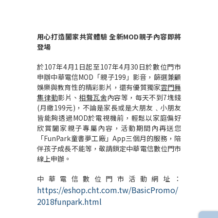
用心打造闔家共賞體驗 全新MOD親子內容即將
登場
於107年4月1日起至107年4月30日於數位門市
申辦中華電信MOD「親子199」影音，篩選兼顧
娛樂與教育性的精彩影片，還有優質獨家
雲門舞
集律動
影片、
相聲瓦舍
內容等，每天不到7塊錢
(月繳199元)，不論是家長或是大朋友﹑小朋友
皆能夠透過MOD於電視機前，輕鬆以家庭偏好
欣賞闔家親子專屬內容，活動期間內再送您
「FunPark童書夢工廠」App三個月的服務，陪
伴孩子成長不能等，敬請鎖定中華電信數位門市
線上申辦。
中華電信數位門市活動網址：
https://eshop.cht.com.tw/BasicPromo/
2018funpark.html