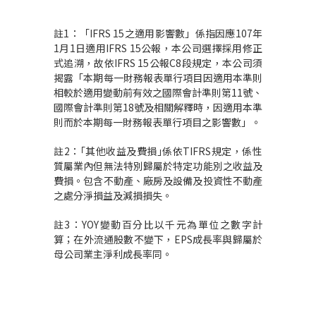
註1：「IFRS 15之適用影響數」係指因應107年
1月1日適用IFRS 15公報，本公司選擇採用修正
式追溯，故依IFRS 15公報C8段規定，本公司須
揭露「本期每一財務報表單行項目因適用本準則
相較於適用變動前有效之國際會計準則第11號、
國際會計準則第18號及相關解釋時，因適用本準
則而於本期每一財務報表單行項目之影響數」。
註2：｢其他收益及費損｣係依TIFRS規定，係性
質屬業內但無法特別歸屬於特定功能別之收益及
費損。包含不動產、廠房及設備及投資性不動產
之處分淨損益及減損損失。
註3：YOY變動百分比以千元為單位之數字計
算；在外流通股數不變下，EPS成長率與歸屬於
母公司業主淨利成長率同。