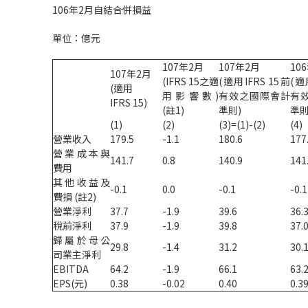
106年2月自結合併損益
單位：億元
107年2月
107年2月
10
107年2月
(IFRS 15之適
(適用IFRS 15前
(適
(適用
用影響數)
有效之國際會計
有
IFRS 15)
(註1)
準則)
準則
(1)
(2)
(3)=(1)-(2)
(4)
營業收入
179.5
-1.1
180.6
177
營業成本與
141.7
0.8
140.9
141
費用
其他收益及
-0.1
0.0
-0.1
-0.1
費損 (註2)
營業淨利
37.7
-1.9
39.6
36.
稅前淨利
37.9
-1.9
39.8
37.
歸屬於母公
29.8
-1.4
31.2
30.
司業主淨利
EBITDA
64.2
-1.9
66.1
63.
EPS(元)
0.38
-0.02
0.40
0.3