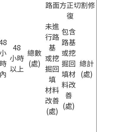
路面方正切割修
復
未進
包含
行路
48
路基
48
基
小
總數
或挖
小時
或挖
時
(處)
掘回
總計
以上
掘回
內
填材
(處)
填
料改
材料
善
改善
(處)
(處)