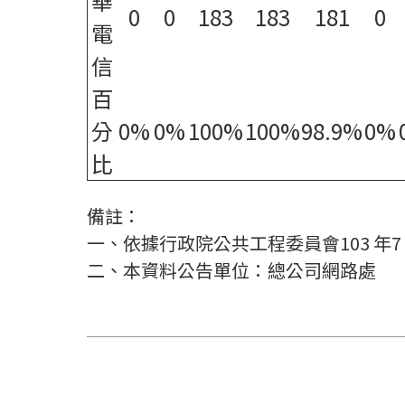
華
0
0
183
183
181
0
電
信
百
分
0%
0%
100%
100%
98.9%
0%
比
備註：
一、依據行政院公共工程委員會103 年
二、本資料公告單位：總公司網路處