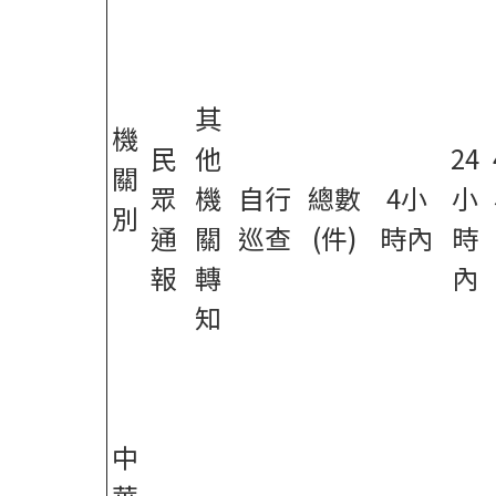
其
機
民
他
24
關
眾
機
自行
總數
4小
小
別
通
關
巡查
(件)
時內
時
報
轉
內
知
中