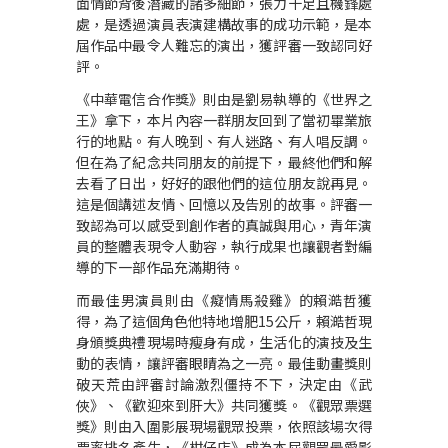
面情節背後潛藏的諸多細節，張力十足且機鋒處
處，是透過演員表演建構故事的成功示範，是本
屆作品中最令人難忘的演出，獲評審一致認同好
評。
《中華電信合作獎》則由是劉易執導的《世界之
王》拿下，本片內容一群朋友回到了當初畢業旅
行的地點。有人晚到、有人迷路、有人唱反調。
但在為了紀念共同朋友的前提下，最終他們和解
去看了日出，好好的跟他們的這位朋友說再見。
這是個講述友情、回憶以及告別的故事。評審一
致認為可以感受到創作者的真誠與用心，青年演
員的整體表現令人動容，執行成果也讓觀者對編
導的下一部作品充滿期待。
而最佳男演員則由《癡情馬殺雞》的賴澔哲獲
得，為了這個角色他特地增肥
15
公斤，賴澔哲現
身頒獎典禮現場時瘦身有成，生活化的演技及生
動的表情，讓評審眼睛為之一亮。最佳動畫獎則
破天荒由評審討論激烈僵持不下，決定由《武
俠》、《歡迎來到肝大》共同獲獎。《觀眾票選
獎》則由入圍影展現場觀眾投票，依照該場次得
票率排名產生，《柑仔店》成為本屆觀眾最愛影