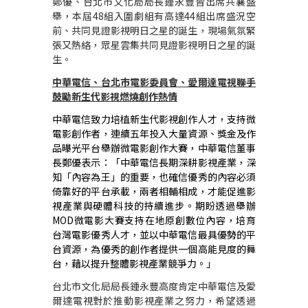
鄭優、台北市文化局局長鍾永豐皆出席共襄盛
舉，本屆
48
組入圍劇組有高達
44
組出席盛況空
前、共同見證影視明日之星的誕生，現場氣氛緊
張又熱絡，眾星雲集共同見證影視明日之星的誕
生。
中華電信、台北市電影委員會、愛爾達電視聯手
鼓勵新生代影視燃燒創作熱情
中華電信致力培植新生代影視創作人才，支持微
電影創作者，連續五年投入大量資源、獎金及作
品曝光平台舉辦微電影創作大賽，中華電信董事
長鄭優表示：「中華電信長期深耕影視產業，深
知「內容為王」的重要，也確信優秀的內容必須
倚靠好的平台承載，兩者相輔相成，才能促進影
視產業與硬體科技的持續進步。期盼透過舉辦
MOD
微電影大賽支持在地原創數位內容，培育
台灣電影優秀人才，並以中華電信最具優勢的平
台資源，為優秀的創作者提供一個高能見度的舞
台，藉以提升整體影視產業競爭力。」
台北市文化局局長鍾永豐高度肯定中華電信及愛
爾達電視對於推動影視產業之努力，希望透過