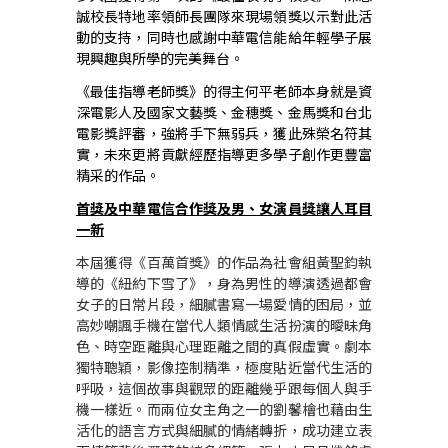
誠校長特地率領師長團隊來現場領獎以示對此活
動的支持，同時也感謝中華電信能給年輕學子展
現興趣與所學的完美舞台。
《最佳指導老師獎》的得主何平老師本身就是資
深電影人及國家文藝獎、金穗獎、金馬獎和台北
電影獎評審，強將手下無弱兵，獲此殊榮名符其
實，未來更將貢獻經歷指導更多學子創作更豐富
精采的作品。
首獎及中華電信合作獎及男、女演員獎讓人耳目
一新
本屆獲得《百萬首獎》的作品為社會組黃聖鈞執
導的《紐約下雪了》，身為男性的導演透過都會
女子的日常片段，細膩書寫一場愛情的困局，並
高妙嘲諷手機在當代人類情感生活扮演的曖昧角
色、時空距離與心理距離之間的真假虛實。劇本
獨特聰穎，影像控制精準，極度貼近當代生活的
呼吸，這個故事與觀眾的距離幾乎跟每個人與手
機一樣近。而兩位女主角之一的劉馨檜也藉由生
活化的語言方式與細膩的情緒轉折，成功建立表