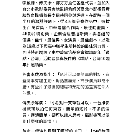
李啟源、傅天余、鄭芬芬擔任各組代表，並加入
台北市電影委員會總監饒紫娟與臺北市影視音實
驗教育機構校長李遠共同參與評選。在歷時一個
半月的激烈評選下，從
316
部參賽作品中，選拔
出百萬首獎、中華電信合作獎、最佳動畫獎、
4K
影片特別獎、企業倫理普拉斯獎，與各組的
優選、佳作，最佳男、女演員、最佳劇本，以及
為
18
歲以下與高中職學生所特設的最佳潛力獎，
同時特別增設了由中華電信基金會邀請歷年「蹲
點
‧
台灣」活動者參與投件的《蹲點
‧
台灣
10
週
年》邀請獎。
評審李啟源指出：「
影片可以是簡單的對話，有
些劇本有趣生動、對話無厘頭，許多演員非常不
錯，有些片子最後的結局和預期的落差實在令人
叫絕。」
傅天余導演：「小說用一支筆就可以，一台攝影
機就可以拍任何東西，簡單的短片，不多的演
員，運鏡簡單，卻可以讓人思考，攝影機可以做
到什麼樣的事情。」
陳宏一導演也提到了獲獎的《
C
》：「勾起每個