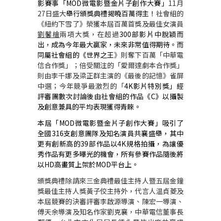
影賽事「
MOD
微電影暨金片子創作大賽」
11
月
27
日盛大
舉行頒獎典禮揭曉百萬得主！
社會組的
《紐約下雪了》榮獲本屆百萬首獎及最佳女演員
劉馨檜
兩項大獎，在超過
300
部影片中脫穎而
出，成為今年最大贏家，未來非常值得期待。而
同屬社會組的《世界之王
》則奪下百萬「中華電
信合作獎」；倍受關注的「愛爾達劇本合作獎」
則由李千娜及梁正群主演的《最後的記憶》雀屏
中選；今年競爭最激烈的「
4K
影片特別獎」經
評審團數次討論後由社會組的作品《
C
》以攝製
及創意兼具的平均表現獲得青睞。
本屆「
MOD
微電影暨金片子創作大賽」吸引了
全國
316
支創意團隊及知名演員共襄盛舉，其中
更有創新高的
39
部作品以
4K
規格拍攝，為讓優
秀作品有更多曝光的機會，所有參賽作品隨後將
以
HD
高畫質上架於
MOD
平台上。
頒獎典禮除請來三金典禮最佳主持人暨五屆金鐘
獎最佳主持人獎黃子佼主持外，代言人温貞菱及
本屆競賽的決審評審李啟源導演、陳宏一導演、
傅天余導演及知名作家劉克襄，中華電信董事長