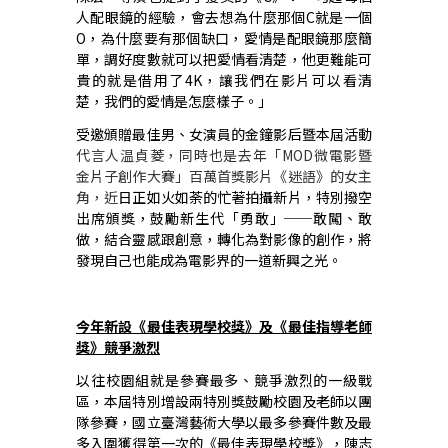
人配眼鏡的經驗，會去想為什麼那個
C
就是一個
O
，為什麼要有那個缺口，愛情是配眼鏡那麼簡
單，調好度數就可以把愛情看清楚，他更難能可
貴的就是借用了
4K
，讓我們在影片可以看清
楚，我們的愛情是怎麼樣子。」
受邀頒贈最佳男、女演員的金鐘影后暨本屆活動
代言人温貞菱，同時也是去年「
MOD
微電影暨
金片子創作大賽」百萬首獎影片《迷語》的女主
角，近
日正如火如荼的忙著拍攝新片，特別撥空
出席頒獎，鼓勵新生代「勇敢」
──
敢闖、敢
做，結合靈感跟創意，轉化為對影像的創作，將
發現自己也能成為電影界的一道新興之光。
今年新設《最佳表現學校獎》及《最佳指導老師
獎》競爭激烈
以往校園組就是參賽最多、競爭激烈的一級戰
區，本屆特別增設兩特別獎鼓勵校園及老師以團
隊參賽，國立臺灣藝術大學以最多參賽件數及最
多入圍獲得第一次的《最佳表現學校獎》，陳志