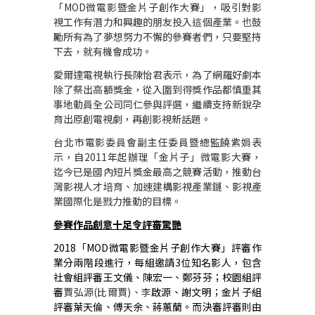
「
MOD
微電影暨金片子創作大賽」，吸引對影
視工作有潛力和興趣的朋友投入這個產業。也鼓
勵所有為了夢想努力不懈的參賽者們，只要堅持
下去，就有機會成功。
愛爾達電視執行長陳怡君表示，為了網羅好劇本
除了祭出高額獎金，從入圍到得獎作品都慎重其
事地動員全公司同仁參與評選，繼續支持新銳孕
育出原創電視劇，再創影視新話題。
台北市電影委員會副主任委員暨總監饒紫娟表
示，自
2011
年起辦理「金片子」微電影大賽，
迄今已是國內短片獎金最高之競賽活動，推動台
灣影視人才培育、加速建構影視產業鏈、影視產
業國際化是戮力推動的目標。
參賽作品創意十足令評審驚艷
2018
「
MOD
微電影暨金片子創作大賽」評審作
業分兩階段進行，每組邀請
3
位知名影人，包含
社會組評審王文儀、陳宏一、鄭芬芬；校園組評
審
賈弘源
(
比爾賈
)
、李
啟源、謝文明；金片子組
評審葉天倫、傅天余、蔣蕙蘭。而決審評審則由