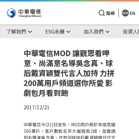
搜尋
EN
了解我們
ESG永續
加入我們
投資人
中華電信MOD 讓觀眾看呷
意、尚滿意名導吳念真、球
后戴資穎雙代言人加持 力拼
200萬用戶頻道選你所愛 影
劇包月看到飽
2017/12/21
中華電信今(21)日宣布，MOD用戶將於年底突破
160萬戶，客戶數較去年大幅提高2成，並邀請
知名導演吳念真、世界羽球球后戴資穎擔任代言