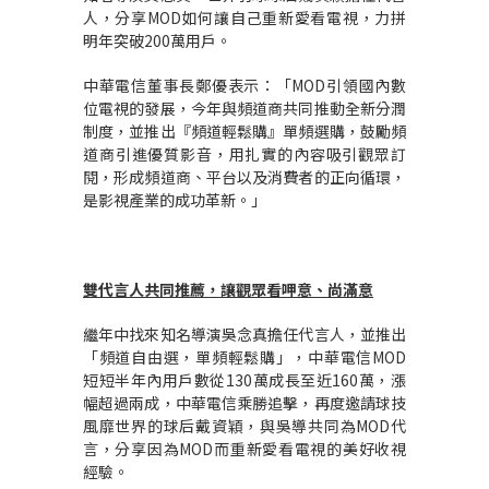
人，分享MOD如何讓自己重新愛看電視，力拼
明年突破200萬用戶。
中華電信董事長鄭優表示：「MOD引領國內數
位電視的發展，今年與頻道商共同推動全新分潤
制度，並推出『頻道輕鬆購』單頻選購，鼓勵頻
道商引進優質影音，用扎實的內容吸引觀眾訂
閱，形成頻道商、平台以及消費者的正向循環，
是影視產業的成功革新。」
雙代言人共同推薦，讓觀眾看呷意、尚滿意
繼年中找來知名導演吳念真擔任代言人，並推出
「頻道自由選，單頻輕鬆購」，中華電信MOD
短短半年內用戶數從130萬成長至近160萬，漲
幅超過兩成，中華電信乘勝追擊，再度邀請球技
風靡世界的球后戴資穎，與吳導共同為MOD代
言，分享因為MOD而重新愛看電視的美好收視
經驗。