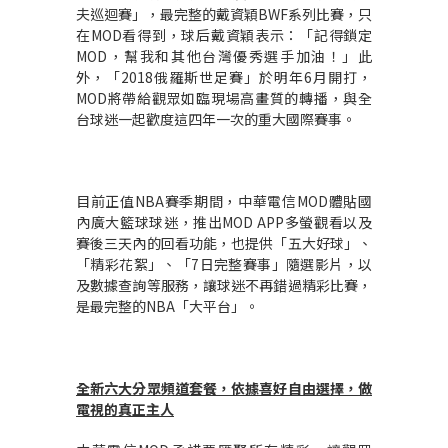
夫巡迴賽」，最完整的戴資穎BWF系列比賽，只
在MOD看得到，球后戴資穎表示：「記得鎖定
MOD，幫我和其他台灣優秀選手加油！」此
外，「2018俄羅斯世足賽」於明年6月開打，
MOD將帶給觀眾如臨現場高畫質的轉播，與全
台球迷一起歡度這四年一次的重大國際賽事。
目前正值NBA賽季期間，中華電信MOD體貼國
內廣大籃球球迷，推出MOD APP多螢觀看以及
賽後三天內的回看功能，也提供「五大好球」、
「精彩花絮」、「7日完整賽事」隨選影片，以
及數據查詢等服務，讓球迷不再錯過精彩比賽，
是最完整的NBA「大平台」。
全新六大分眾頻道套餐，依據喜好自由選擇，做
電視的真正主人