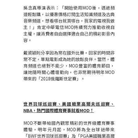
吳念真導演表示：「開始使用MOD後，透過頻
道輕鬆購，以優惠價格訂閱生活知識頻道及古典
音樂頻道，想看哪台就買哪台，我家的電視我做
主！」肯定中華電信MOD持續努力推動收視自
主權，讓消費者自由選擇適合自己的精彩影音內
容。
戴資穎則分享因為常在國外比賽，回家的時間非
常不定，單點電影成為她的放鬆良伴。當然，體
育頻道也絕對不能少，MOD豐富的體育節目，
讓她隨時關心體壇動向，也非常期待明年MOD
帶來的「2018俄羅斯世足賽」。
世界羽球巡迴賽、美國職業高爾夫巡迴賽、
NBA
，熱門國際體育賽事就看
MOD
！
MOD不斷帶給國內觀眾精彩的世界級體育賽事
體驗，明年元月起，MOD將為全台球迷帶來
「BWF世界羽球巡迴賽」及「PGA美國職業高爾