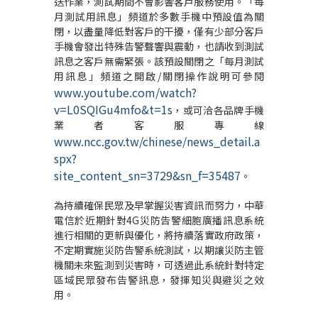
送作業，測試期間不會影響客戶服務使用。「每
月測試用訊息」頻道於多數手機中預設值為關
閉，以盡量降低對客戶的干擾，僅有少部分客戶
手機會發出特殊告警聲響與震動，也請收到測試
訊息之客戶無需緊張。該預設關閉之「每月測試
用訊息」頻道之開啟/關閉操作說明可參閱
www.youtube.com/watch?
v=L0SQIGu4mfo&t=1s
，或可洽各品牌手機
業者客服專線
www.ncc.gov.tw/chinese/news_detail.a
spx?
site_content_sn=3729&sn_f=35487
。
為持續確保民眾及早掌握災害資訊而努力，中華
電信於近期針對4G災防告警細胞廣播訊息系統
進行相關的更新與優化，將持續落實政府政策，
不定期實施災防告警系統測試，以期讓災防主管
機關未來監測到災害時，可透過此系統針對特定
區域民眾發布告警訊息，發揮知災與避災之效
用。