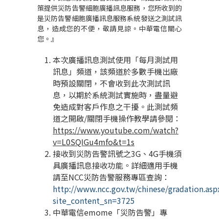
策提供災防告警細胞廣播訊息服務，您所收到的
是災防告警細胞廣播訊息服務系統發送之測試訊
息，造成您的不便，敬請見諒。中華電信關心
您。』
本次廣播訊息測試使用「每月測試用
訊息」頻道，該頻道於多數手機出廠
時預設關閉，不會收到此次測試訊
息，以期於系統測試實施時，盡量避
免造成對客戶作息之干擾。此測試頻
道之開啟/關閉手機操作教學請參閱：
https://www.youtube.com/watch?
v=L0SQIGu4mfo&t=1s
接收到災防告警訊號之3G、4G手機須
具廣播訊息接收功能。詳細適用手機
請至NCC災防告警服務專區查詢：
http://www.ncc.gov.tw/chinese/gradation.asp
site_content_sn=3725
中華電信emome「災防告警」專