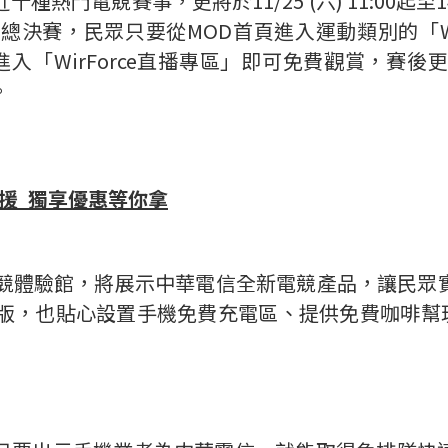
電競賽事，更將於11/25 (六) 11:00起至14:
聯盟》總決賽，民眾只要從MOD首頁進入運動類別的「
APP進入「WirForce直播專區」即可免費觀賞
。
援
獨享優惠等你拿
的電競體驗館，將展示中華電信全新電競產品，讓民眾實際
版，也貼心設置手機免費充電區、提供免費咖啡幫玩