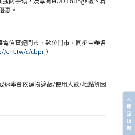
手環，及享有MOD Lounge區、舞
折優惠。
中華電信實體門市、數位門市，同步申辦各
://cht.tw/c/cbprj
）
載速率會依建物遮蔽/使用人數/地點等因
返
回
頂
部