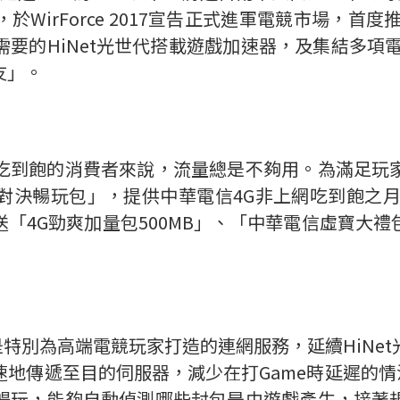
WirForce 2017宣告正式進軍電競市場，首
要的HiNet光世代搭載遊戲加速器，及集結多項
友」。
吃到飽的消費者來說，流量總是不夠用。為滿足玩
決暢玩包」，提供中華電信4G非上網吃到飽之月
「4G勁爽加量包500MB」、「中華電信虛寶大
，是特別為高端電競玩家打造的連網服務，延續HiNe
地傳遞至目的伺服器，減少在打Game時延遲的情況
暢玩，能夠自動偵測哪些封包是由遊戲產生，接著