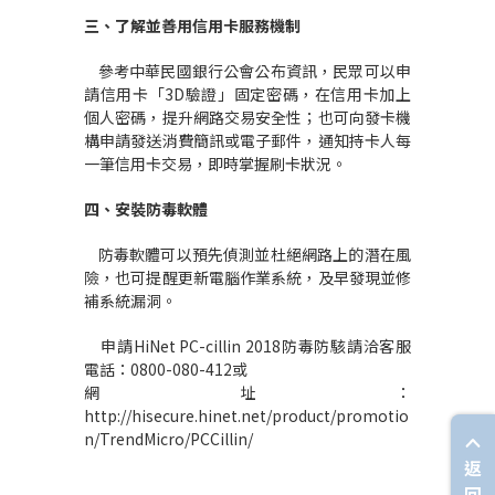
三、了解並善用信用卡服務機制
參考中華民國銀行公會公布資訊，民眾可以申
請信用卡「3D驗證」固定密碼，在信用卡加上
個人密碼，提升網路交易安全性；也可向發卡機
構申請發送消費簡訊或電子郵件，通知持卡人每
一筆信用卡交易，即時掌握刷卡狀況。
四、安裝防毒軟體
防毒軟體可以預先偵測並杜絕網路上的潛在風
險，也可提醒更新電腦作業系統，及早發現並修
補系統漏洞。
申請HiNet PC-cillin 2018防毒防駭請洽客服
電話：0800-080-412或
網址：
http://hisecure.hinet.net/product/promotio
n/TrendMicro/PCCillin/
返
回