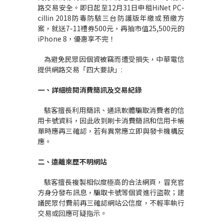
路交易安全。即日起至12月31日申租HiNet PC-
cillin 2018防毒防駭三台防護版年繳或預繳方
案，就送7-11禮券500元，再抽市值25,500元的
iPhone 8，優惠享不完！
為避免民眾因個資被竊而遭受損失，中華電信
提供網路交易「四大要訣」:
一、詳細檢閱消費簡訊及交易紀錄
駭客擅長利用簡訊、通訊軟體騙取消費者的信
用卡號資料，因此收到刷卡消費簡訊和信用卡帳
單時應再三確認，若有異常應立即與發卡機構反
應。
二、遠離來歷不明網站
駭客擅長複製相似度極高的合法網頁，冒充官
方身分發布訊息，騙取卡號等個資進行盜款；建
議民眾付費前再三確認網站公信度，不輕率執行
交易或回應可疑指示。