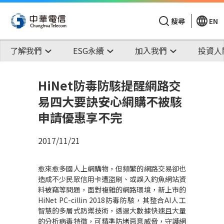
搜尋
EN
了解我們
ESG永續
加入我們
投資人
HiNet防毒防駭提醒網路交
易四大要訣安心網購不被駭
申請優惠享不完
2017/11/21
愈來愈多國人上網購物，但頻繁的網路交易卻也
造成不少民眾信用卡遭盜刷、或誤入釣魚網站資
料被竊等問題，面對複雜的網路環境，新上市的
HiNet PC-cillin 2018防毒防駭，其整合AI人工
智慧的多層式防禦技術，透過大數據快速且大量
的分析病毒特徵，可精準防堵惡意威脅，守護網