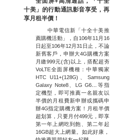
全面屏
+
高清通話，「十全
十美」的行動通訊影音享受，再
享月租半價！
中華電信新「十全十美推
106
11
16
薦購機活動」，自
年
月
106
12
31
日起至
年
月
日止，不論
4G
新舊客戶，申辦大
購機方案
999
(
)
月繳
元
含
以上，搭配超夯
VoLTE
全面屏機種：中華獨家
HTC U11+(128G)
Samsung
、
Galaxy Note8
LG G6…
、
等指
定機型，即可推薦一名親友以
半價的月租費新申辦或攜碼申
4G
辦
指定購機方案！月租半價
499
超划算，只要月付
元，即享
第一年上網吃到飽、第二年起
16GB
超大上網量。如此好康，
快推薦親朋好友一起辦。