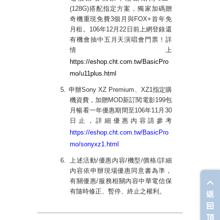
(128G)
搭配指定方案，獨家加碼贈
奇機重現免費
3
個月與
FOX+
首年免
月租。
106
年
12
月
22
日前上網登錄還
有機會抽中五月天演唱會門票！詳
情上
https://eshop.cht.com.tw/BasicPro
mo/u11plus.html
5.
申辦
Sony XZ Premium
、
XZ1
指定購
機資費，加贈
MOD
新訂閱電影
199
包
月暢看一年優惠期間至
106
年
11
月
30
日止，詳細優惠內容請參考
https://eshop.cht.com.tw/BasicPro
mo/sonyxz1.html
6.
上述活動
/
優惠內容
/
機型
/
價格
/
詳細
內容依申辦現場優惠同意書為準，
有關優惠
/
服務相關內容中華電信保
有隨時修正、暫停、終止之權利。
返
回
頂