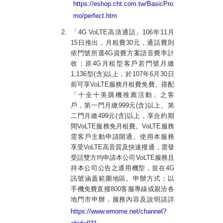
https://eshop.cht.com.tw/BasicPro
mo/perfect.htm
2.
「
4G VoLTE
高清通話」
106
年
11
月
15
日推出，月租費
30
元，通話費則
依門號所選
4G
資費方案語音費率計
收；原
4G
月租型客戶若門號月繳
1,136
型
(
含
)
以上，於
107
年
6
月
30
日
前可享
VoLTE
服務月租費免費。搭配
「十全十美購機推薦活動」之客
戶，第一門月繳
999
元
(
含
)
以上、第
二門月繳
499
元
(
含
)
以上，享合約期
間
VoLTE
服務免月租費。
VoLTE
服務
需客戶主動申請開通。使用本服務
享受
VoLTE
高音質及快速撥通，需發
受話雙方均申請本公司
VoLTE
服務且
持本公司公告之適用機型，並在
4G
訊號涵蓋範圍地區。申辦方式：以
手機免費直撥
800
客服專線或親洽各
地門市申辦，服務內容及說明請詳
https://www.emome.net/channel?