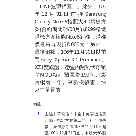
LINE
106
「
造型背蓋」。此外，
12
31
Samsung
年
月
日前持
Galaxy Note 5
4G
搭配大
購機方
(
24/30
)
999
案
合約期間
月
或
精選
Note8
購機方案換購
新機，購機
8,000
價最高再現折
元！另外，
106
11
30
最後倒數，
年
月
日以前
Sony Xperia XZ Premium
買
、
XZ1
雙旗艦，憑盒內刮刮卡序號
MOD
199
享
新訂閱電影
包月影
片暢看一年。享新機優惠，快
來中華電信。
備註：
1.
上述中華電信「十全十美購機推薦
活動」指定方案第二門月租半價係
指，於優惠期間
106
年
11
月
16
日起
至
106
年
12
月
31
日止，申辦大
4G
購