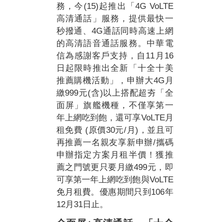
(15)
4G VoLTE
務，今
起推出「
高清通話」服務，提供最快一
4G
秒撥通、
通話同時高速上網
的高清語音通話服務。中華電
11
16
信為感謝客戶支持，自
月
日起限時推出全新「十全十美
4G
推薦購機活動」，申辦大
月
999
(
)
繳
元
含
以上搭配超夯「全
面屏」旗艦機種，不僅享第一
VoLTE
年上網吃到飽，還可享
月
(
30
/
)
租免費
原價
元
月
，並且可
/
再推薦一名親友享新申辦
攜碼
申辦指定方案月租半價！獲推
499
薦之門號更只要月繳
元，即
VoLTE
可享第一年上網吃到飽與
106
免月租費。優惠期間只到
年
12
31
月
日止。