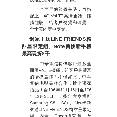
全面屏的視覺享受，再搭
4G VoLTE
配上「
高清通話」服
務體驗，給客戶視覺和聽覺十
全十美的雙重享受。
獨家！送
LINE FRIENDS
粉
甜星限定組、
Note
舊換新手機
最高現折
8
千
中華電信提供客戶最多全
VoLTE
面屏
機種，給客戶最豐富
的購機選擇！不僅如此，中華
電信也與品牌合作，推出獨家
106
11
16
106
贈品！自
年
月
日至
12
31
年
月
日止，指定方案搭配
Samsung S8
S8+
Note8
、
、
獨
LINE FRIENDS
家送
粉甜星限定
Choco
組，內含「
後背包」及