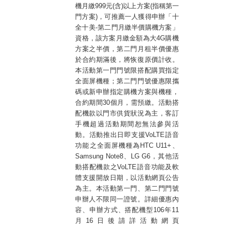
機月繳
999
元
(
含
)
以上方案
(
指稱第一
門方案
)
，可推薦一人獲得申辦「十
全十美
-
第二門月繳半價購機方案」
資格，該方案月繳金額為大
4G
購機
方案之半價，第二門月租半價優惠
於合約期滿後，將恢復原價計收。
本活動第一門門號限搭配購買指定
全面屏機種；第二門門號優惠限攜
碼或新申辦指定購機方案與機種，
合約期間
30
個月，需預繳。活動搭
配機款以門市供貨狀況為主，客訂
手機超過活動期間恕無法參與活
動。活動推出日即支援
VoLTE
語音
功能之全面屏機種為
HTC U11+
、
Samsung Note8
、
LG G6
，其他活
動搭配機款之
VoLTE
語音功能及軟
體支援開放日期，以活動網頁公告
為主。本活動第一門、第二門門號
申辦人不限同一證號。詳細優惠內
容、申辦方式、搭配機型
106
年
11
月
16
日後請詳活動網頁