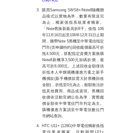
chid=931
3.
購買
Samsung S8/S8+/Note8
隨機贈
品樣式以實物為準，數量有限送完
為止，獨家係指系統業者獨家。
「
Note
舊換新最高折
8
千」係指
106
年
11
月
16
日起至
106
年
12
月
31
日止期
間，攜帶
Note 5
舊機至中華電信指定
門市
(
含神腦特約
)
回收鑑價最高可折
抵
4,500
元，搭配指定資費方案換購
Note8
新機享
3,500
元加碼折價，最
高可折
8,000
元。上述回收金額僅供
折抵本人申辦購機優惠方案之新手
機價款
(
新手機價款需大於舊機回收
金額
)
，折抵至
0
元為止，餘額無法折
抵其他費用、商品或退現。舊機回
收價依活動官網公告為準，實際鑑
價金額依中華電信門市判定為主。
購機優惠方案請至中華電信數位門
市網站查詢。
4.
HTC U11+ (128G)
中華電信獨家係指
電信業者獨家，活動期間
U11+