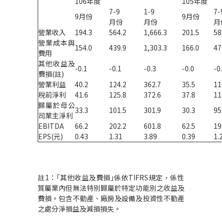
106年度
105年度
7-9
1-9
7-
9月份
9月份
月份
月份
月
營業收入
194.3
564.2
1,666.3
201.5
58
營業成本與
154.0
439.9
1,303.3
166.0
47
費用
其他收益及
-0.1
-0.1
-0.3
-0.0
-0
費損(註)
營業利益
40.2
124.2
362.7
35.5
11
稅前淨利
41.6
125.8
372.6
37.8
11
歸屬於母公
33.3
101.5
301.9
30.3
95
司業主淨利
EBITDA
66.2
202.2
601.8
62.5
19
EPS(元)
0.43
1.31
3.89
0.39
1.
註1：｢其他收益及費損｣係依TIFRS規定，係性
質屬業內但無法特別歸屬於特定功能別之收益及
費損。包含不動產、廠房及設備及投資性不動產
之處分淨損益及減損損失。