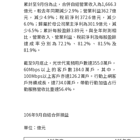
累計至9月份為止，合併自結營業收入為1,666.3
億元，較去年同期減少2.9%；營業利益362.7億
元，減少4.9%；稅前淨利372.6億元，減少
6.0%；歸屬於母公司業主淨利為301.9億元，減
少6.5%；累計每股盈餘3.89元。與全年財測相
比，營業收入、營業利益、稅前淨利及每股盈餘
達成率分別為72.1%、81.2%、81.5%及
81.9%。
截至9月底止，光世代寬頻用戶數達355.0萬戶，
60Mbps以上的客戶數184.0萬戶，其中，
100Mbps以上客戶亦達126.2萬戶。行動上網客
戶持續成長，達734.0萬戶，帶動行動加值占行
動服務營收比重達56.4%。
106年9月自結合併損益
單位：億元