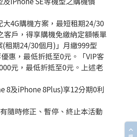
型及iPhone SE等機型之購機價
配大4G購機方案，最短租期24/30
之客戶，得享購機免繳納定額帳單
期24/30個月)」月繳999型
等優惠，最低折抵至0元。「VIP客
00元，最低折抵至0元。上述老
8及iPhone 8Plus)享12分期0利
有隨時修正、暫停、終止本活動
返