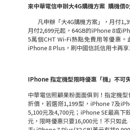
來中華電信申辦大
4G
購機方案
購機價
0
凡申辦「大4G購機方案」，月付1,399元起，i
月付2,699元起，64GB的iPhone 
5萬個CHT Wi-Fi熱點免費用等優惠
iPhone 8 Plus，刷中國信託信用卡再
IPhone
指定機型限時優惠
「
機
」
不可
中華電信照顧果粉面面俱到！指定機型包括iPhon
折價，若選搭1,199型，iPhone 7及iPho
5,100元及4,700元；iPhone SE最高
元，限時優惠只要16,000元！不只如此，i
手; iPhone 7 Plus(32 GB)萬元有找9