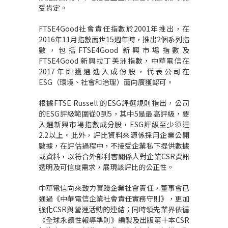
受肯定。
FTSE4Good社會責任指數於2001年推出，在
2016年11月指數面世15週年時，推出2個系列指
數，包括FTSE4Good 新興市場指數及
FTSE4Good 新興拉丁美洲指數，中華電信在
2017年即獲選進入成份股，代表公司在
ESG（環境、社會和治理）面向廣獲認可。
根據FTSE Russell 的ESG評選規則指出，公司
的ESG評級範圍從0到5，其中5是最高評級，要
入選新興市場指數成分股，ESG評級至少須達
2.2以上。此外，評比資料來源係採用企業公開
數據，在評估過程中，不接受企業私下提供數據
或資料，以符合外部利害關係人對企業CSR資訊
透明及可信度需求，展現該評比的公正性。
中華電信向來致力實踐企業社會責任，董事會已
通過《中華電信企業社會責任實務守則》，更加
強化CSR與營運活動的連結；同時領先業界依循
《全球永續性報導準則》編製及出版第十本CSR