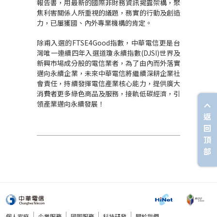
報告書，用最新的國際非財務資訊揭露架構，聚
焦利害關係人所重視的議題，務實的行動及創造
力，已屢獲國、內外專業機構的肯定。
除甫入選的FTSE4Good指數，中華電信更是台
灣唯一連續四年入選道瓊永續指數(DJSI)世界及
新興市場成分股的電信業者，為了由內而外落實
邁向永續企業，未來中華電信將繼續深耕企業社
會責任，持續發揮電信產業核心能力，提供廣大
消費者更多綠色商品及服務，接軌低碳經濟，引
領產業邁向永續發展！
返
回
頂
部
個人家庭
企業服務
國際服務
科技研發
關於我們