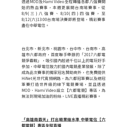
透過MOD及Hami Video全程轉播各都八強賽開
始的熱血賽事，本週更展開台南場賽事，從
8/9(三)八強賽、8/10(四)四強賽，至
8/12(六)13:00台南場決賽即將登場，精彩賽事
盡在中華電信。
台北市、新北市、桃園市、台中市、台南市、高
雄市六都政府，首度聯手舉辦的「2017六都電
競爭霸戰」，吸引國內超過千位以上的電玩好手
參加，中華電信致力於國內電競產業發展，除了
成為此次賽事的獨家冠名贊助商外，也免費提供
HiNet光世代寬頻網路，為六都冠軍賽以及總冠
軍賽打造世界級的線下電競賽場，並且透過
MOD、Hami Video設立【六都電競】專區，為
無法到現場加油的粉絲，LIVE直播精彩賽事。
「高雄南霸天」打出職業級水準
中華電信【六
都電競】專區全程直播