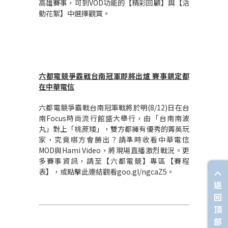
高雄賽事，可到VOD功能的【精彩回顧】與【活
動花絮】中選擇觀賞。
六都電競爭霸戰台南冠軍即將出爐
賽事鎖定都
在中華電信
六都電競爭霸戰台南冠軍戰將於明(8/12)日在台
南Focus時尚流行館盛大舉行，由「台南南波
丸」對上「桃蔗矮」，雙方都擁有優秀的菁英玩
家，究竟哪方會勝出？請準時收看中華電信
MOD與Hami Video，將現場直播激烈戰況。更
多賽事資訊，請至【六都電競】專區【賽程
表】，或點擊此連結觀看goo.gl/ngcaZ5。
返
回
頂
部