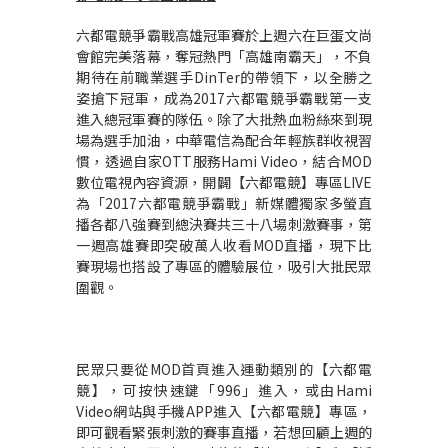
六都電競爭霸戰高雄冠軍賽於上週六在巨蛋文尚
會館完美落幕，奪冠熱門「高雄南霸天」，不負
期待在前職業選手DinTer的帶領下，以全勝之
姿搶下冠軍，成為2017六都電競爭霸戰第一支
進入總冠軍賽的隊伍。除了大批熱血粉絲來到現
場為選手加油，中華電信為配合年輕族群收視習
慣，透過自家OTT服務Hami Video，結合MOD
數位電視內容資源，開闢【六都電競】專區LIVE
為「2017六都電競爭霸戰」新媒體獨家多螢直
播各都八強賽到總決賽共三十八場刺激賽事，第
一週高雄賽即突破萬人收看MOD直播，現下比
賽現場也搭設了專區的體驗展位，吸引大批民眾
圍觀。
民眾只要從MOD首頁進入運動類別的【六都電
競】，可按快速鍵「996」進入，或由Hami
Video網站與手機APP進入【六都電競】專區，
即可觀看緊張刺激的賽事直播，若想回顧上週的