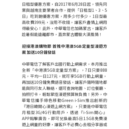
日租型優惠方案，自2017年6月28日起，領先同
業與越南主要業者合作，提供「日租型1、3、5
日」吃到飽優惠方案，用多少付多少，1日型最
高收費399元，沒用不收錢，讓客戶盡情上網用
得最安心！此外，中華電信也加碼蒙古，讓客戶
趁暑假能遠離都市，直奔蒙古體驗大漠風情！
迎接港澳購物節
首推中港澳
5GB
定量型漫遊方
案
加送
10
分鐘發話
中華電信了解客戶出國行動上網需求，本月推出
全新「中港澳5GB定量型方案」，7日只要888
元，平均一日127元，就可享5GB行動上網量，
再加送10分鐘免費語音發話，讓客戶隨時隨地都
能與同行友人聯絡，還可查詢地圖、訂位餐廳、
拍照打卡，輕鬆掌控漫遊預算無負擔！另外，中
華電信攜手綠色移動Green i-Sim推出創新的
『港日韓開心漫遊上網方案』，只要是中華電信
月租型3G/4G行動用戶，透過『i-Sim開心』
APP點擊廣告，即可兌換最高5日1.5GB免費漫
遊上網量的好康，讓客戶不必費心去租分享器或