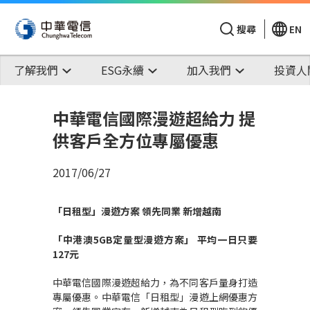
搜尋
EN
了解我們
ESG永續
加入我們
投資人
中華電信國際漫遊超給力 提
供客戶全方位專屬優惠
2017/06/27
「
日租型」漫遊方案
領先同業
新增越南
「
中港澳
5GB
定量型漫遊方案」
平均一日只要
127
元
中華電信國際漫遊超給力，為不同客戶量身打造
專屬優惠。中華電信「日租型」漫遊上網優惠方