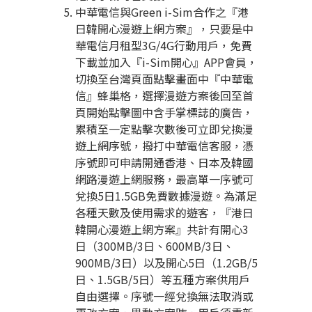
中華電信與Green i-Sim合作之『港
日韓開心漫遊上網方案』，只要是中
華電信月租型3G/4G行動用戶，免費
下載並加入『i-Sim開心』APP會員，
切換至台灣頁面點擊畫面中『中華電
信』蜂巢格，選擇漫遊方案後回至首
頁開始點擊圖中含手掌標誌的廣告，
累積至一定點擊次數後可立即兌換漫
遊上網序號，撥打中華電信客服，憑
序號即可申請開通香港、日本及韓國
網路漫遊上網服務，最高單一序號可
兌換5日1.5GB免費數據漫遊。為滿足
各種天數及使用需求的遊客，『港日
韓開心漫遊上網方案』共計有開心3
日（300MB/3日、600MB/3日、
900MB/3日）以及開心5日（1.2GB/5
日、1.5GB/5日）等五種方案供用戶
自由選擇。序號一經兌換無法取消或