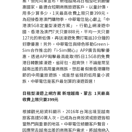
案，領先同業宣布，新增越南為日租型吃到飽優
惠國家，最適合短期商務旅遊客戶，以量計價，
用多少算多少，1天最高收費上限只要399元。
為迎接香港澳門購物季，中華電信貼心獻上「中
港澳5GB定量型漫遊方案」，行動上網漫遊中
國、香港及澳門7天只要888元，平均一天只要
127元的新低價，再送漫遊免費打電話10分鐘的
好康優惠！另外，中華電信與綠色移動Green i-
Sim合作推出的『i-Sim開心』APP廣告點擊優
惠，透過APP點擊最高能取得5日1.5GB的免費
港日韓數據漫遊，省荷包、超爽快！不論是常至
越南出差的高用量商務族，想趁暑假衝香港購物
節的中用量旅遊族、或是想省錢的低用量小資
族，中華電信是客戶最划算的漫遊首選！
日租型漫遊上網方案
新增越南、蒙古
1
天最高
收費上限只要
399
元
根據觀光局資料顯示，2016年台灣出境至越南
旅客高達50萬人次，已成為台商投資或旅遊皆相
當熱門與重要的地區。中華電信傾聽客戶聲音，
因應常去越南出差的商務客戶需求，將越南納入