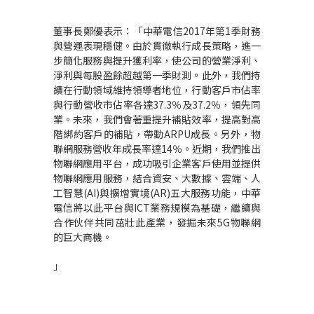
董事長鄭優表示：「中華電信2017年第1季財務
與營運表現穩健。由於貫徹執行成長策略，進一
步簡化服務與提升獲利率，使公司的營業淨利、
淨利與每股盈餘超越第一季財測。此外，我們持
續在行動領域維持領導者地位，行動客戶市佔率
與行動營收市佔率各達37.3％及37.2％，領先同
業。未來，我們會著重提升補貼效率，提高對高
階綁約客戶的補貼，帶動ARPU成長。另外，物
聯網服務營收年成長率達14％。近期，我們推出
物聯網應用平台，成功吸引企業客戶使用並提供
物聯網應用服務，結合資安、大數據、雲端、人
工智慧(AI)與擴增實境(AR)五大服務功能，中華
電信將以此平台與ICT業務規模為基礎，繼續與
合作伙伴共同茁壯此產業，發掘未來5G物聯網
的巨大商機。
」