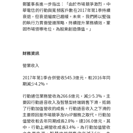
鄭董事長進一步指出：「由於市場競爭激烈，中
華電信的行動與寬頻客戶數在2017年第1季持續
衰退，但衰退幅度已趨緩。未來，我們將以堅強
的執行力貫徹營運策略，持續提升業務績效，鞏
固市場領導地位，為股東創造價值。」
財務資訊
營業收入
2017年第1季合併營收545.3億元，較2016年同
期減少4.2%。
行動通信業務營收為266.6億元，減少5.3%，主
要因行動語音收入及智慧型終端銷售下滑，抵銷
了行動加值營收的成長。行動語音收入之下滑的
主要原因是市場競爭及VoIP服務之取代。行動加
值營收較去年同期成長2.8%，達106.0億元，其
中，行動上網營收成長3.4%，為行動加值營收