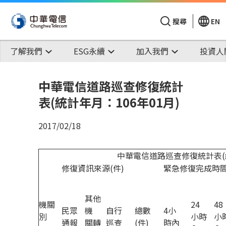
搜尋
EN
了解我們
ESG永續
加入我們
投資人
中華電信道路巡查修復統計
表(統計年月：106年01月)
2017/02/18
中華電信道路巡查修復統計表(統
修復資訊來源(件)
緊急修復完成時間
其他
機關
24
48
民眾
機
自行
總數
4小
別
小時
小
通報
關轉
巡查
(件)
時內