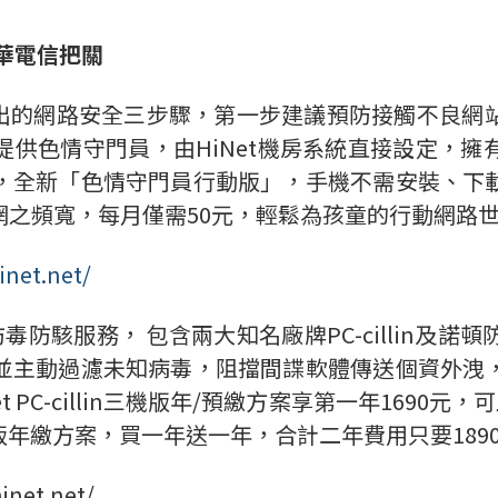
華電信把關
提出的網路安全三步驟，第一步建議預防接觸不良網
供色情守門員，由HiNet機房系統直接設定，
，全新「色情守門員行動版」，手機不需安裝、下
網之頻寬，每月僅需50元，輕鬆為孩童的行動網路
inet.net/
毒防駭服務， 包含兩大知名廠牌PC-cillin及
並主動過濾未知病毒，阻擋間諜軟體傳送個資外洩
t PC-cillin三機版年/預繳方案享第一年1690元
機版年繳方案，買一年送一年，合計二年費用只要1890元
net.net/