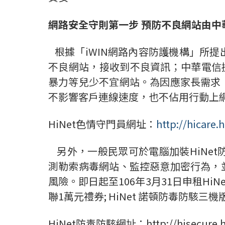
網路安全守則第一步
預防不良網站由中
根據「iWIN網路內容防護機構」所
不良網站，接收到不良資訊；中華電信提
暴力等兒少不宜網站。為因應家長需求
不影響客戶連線速度，也不佔用行動上
HiNet色情守門員網址：
http://hicare.h
另外，一般民眾可於電腦加裝HiNet防
測勒索病毒網站、監控惡意加密行為，
風險。即日起至106年3月31日申租HiNe
聯1萬元禮券; HiNet 諾頓防毒防駭三
HiNet防毒防駭網址：http://hisecure.hi