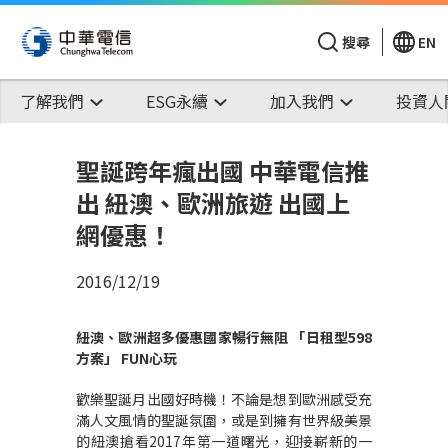
搜尋
EN
了解我們
ESG永續
加入我們
投資人
聖誕跨年瘋出國 中華電信推
出 紐澳、歐洲旅遊 出國上
網優惠！
2016/12/19
紐澳
、
歐洲超多優惠國家暢行無阻
「日租型
598
方案」
FUN
心玩
歡樂聖誕月出國好時機！不論是想到歐洲感受充
滿人文風情的聖誕氛圍，或是到擁有世界級美景
的紐澳搶看2017年第一道曙光，迎接嶄新的一