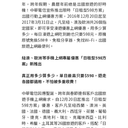
年，跨年假期、農曆年前總是出國旅遊的好時
機！中華電信宣佈推出限時「日租型598方案」
出國行動上網優惠方案，2016年12月20日起至
2017年3月31日止，凡至紐、澳及歐洲共26個指
定國家，即可享受漫遊優惠上網優惠，用多少算
多少，每日漫遊上網吃到飽也只要598元，原機
原號免換SIM卡、免租分享器、免找Wi-Fi，出國
旅遊上網最便利。
紐澳、歐洲等手機上網專屬優惠「日租型
598
方
案」新推出
真正用多少算多少，單日最高只要
$598
，遊走
各國都適用，不怕被多重收費！
中華電信因應聖誕、跨年與春節連假客戶出國旅
遊手機上網需求，自12月20日起推出「日租型
598方案」優惠，客戶凡至紐西蘭、澳洲、英
國、法國、德國、義大利、西班牙、荷蘭、葡萄
牙、捷克、奧地利、瑞士、克羅埃西亞、比利
時、希臘、土耳其等26國旅遊的客戶，搭配「日