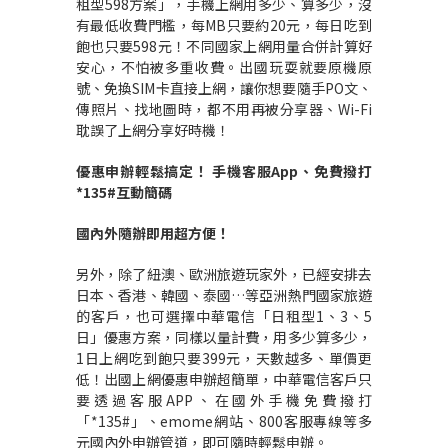
租型598方案」，手機上網用多少、算多少，沒
有最低收費門檻，每MB只要約20元，每日吃到
飽也只要598元！不同國家上網用量合併計算好
安心，不怕被多重收費。出國玩耍就要原機原
號、免換SIM卡直接上網，讓你想要隨手PO文、
傳照片、找地圖時，都不用再被分享器、Wi-Fi
耽誤了上網分享好時機！
優惠申辦輕鬆搞定！
手機客服
App
、免費撥打
*135#
互動簡碼
國內外隨辦即用超方便！
另外，除了紐澳、歐洲旅遊玩家外，已經安排去
日本、香港、韓國、泰國…等亞洲熱門國家旅遊
的客戶，也可選擇中華電信「日租型1、3、5
日」優惠方案，同樣以量計費，用多少算多少，
1日上網吃到飽只要399元，天數越多、單價更
低！出國上網優惠申辦超簡單，中華電信客戶只
要透過客服APP、在國外手機免費撥打
「*135#」、emome網站、800客服專線等多
元國內外申辦管道，即可隨時輕鬆申辦。