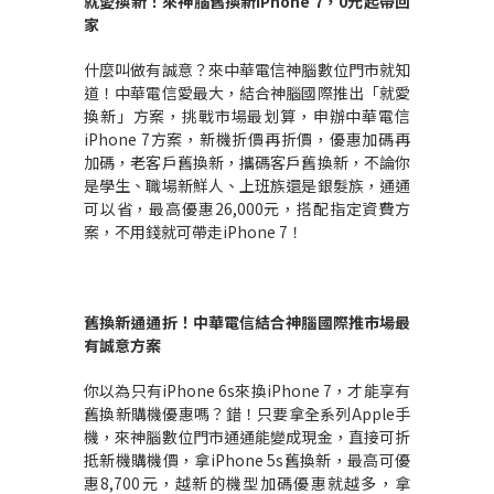
就愛換新！來神腦舊換新
iPhone 7
，
0
元起帶回
家
什麼叫做有誠意？來中華電信神腦數位門市就知
道！中華電信愛最大，結合神腦國際推出「就愛
換新」方案，挑戰市場最划算，申辦中華電信
iPhone 7方案，新機折價再折價，優惠加碼再
加碼，老客戶舊換新，攜碼客戶舊換新，不論你
是學生、職場新鮮人、上班族還是銀髮族，通通
可以省，最高優惠26,000元，搭配指定資費方
案，不用錢就可帶走iPhone 7！
舊換新通通折！中華電信結合神腦國際推市場最
有誠意方案
你以為只有iPhone 6s來換iPhone 7，才能享有
舊換新購機優惠嗎？錯！只要拿全系列Apple手
機，來神腦數位門市通通能變成現金，直接可折
抵新機購機價，拿iPhone 5s舊換新，最高可優
惠8,700元，越新的機型加碼優惠就越多，拿