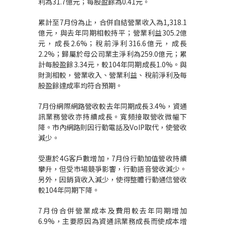
利為31.7億元；每股盈餘為0.41元。
累計至7月份為止，合併自結營業收入為1,318.1
億元，與去年同期相較持平；營業利益305.2億
元，成長2.6%；稅前淨利316.6億元，成長
2.2%；歸屬於母公司業主淨利為259.0億元；累
計每股盈餘3.34元，較104年同期成長1.0%。與
財測相較，營業收入、營業利益、稅前淨利及每
股盈餘達成率均符合預期。
7月份網際網路營收較去年同期成長3.4%，資通
訊業務營收亦持續成長。寬頻接取營收微幅下
降。市內網路則因行動電話及VoIP取代，使營收
減少。
受惠於4G客戶數增加，7月份行動加值營收持續
攀升，但受市場競爭影響，行動語音營收減少。
另外，因銷貨收入減少，使得整體行動通信營收
較104年同期下降。
7月份合併營業成本及費用較去年同期增加
6.9%，主要原因為資通訊業務成長而使成本增