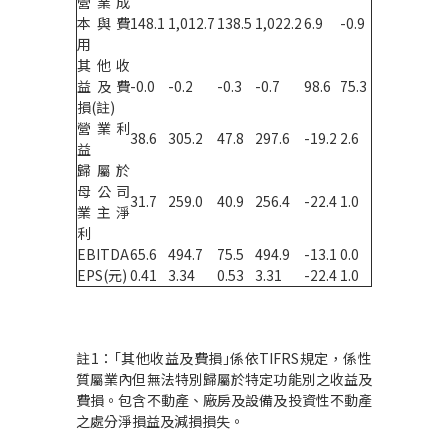
營業成
本與費
148.1
1,012.7
138.5
1,022.2
6.9
-0.9
用
其他收
益及費
-0.0
-0.2
-0.3
-0.7
98.6
75.3
損(註)
營業利
38.6
305.2
47.8
297.6
-19.2
2.6
益
歸屬於
母公司
31.7
259.0
40.9
256.4
-22.4
1.0
業主淨
利
EBITDA
65.6
494.7
75.5
494.9
-13.1
0.0
EPS(元)
0.41
3.34
0.53
3.31
-22.4
1.0
註1：｢其他收益及費損｣係依TIFRS規定，係性
質屬業內但無法特別歸屬於特定功能別之收益及
費損。包含不動產、廠房及設備及投資性不動產
之處分淨損益及減損損失。