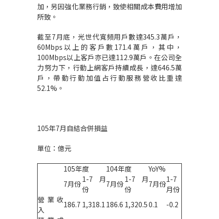
加，另因強化業務行銷，致使相關成本費用增加
所致。
截至7月底，光世代寬頻用戶數達345.3萬戶，
60Mbps以上的客戶數171.4萬戶，其中，
100Mbps以上客戶亦已達112.9萬戶。在公司全
力努力下，行動上網客戶持續成長，達646.5萬
戶，帶動行動加值占行動服務營收比重達
52.1%。
105年7月自結合併損益
單位：億元
105年度
104年度
YoY%
1-7月
1-7月
1-7
7月份
7月份
7月份
份
份
月份
營業收
186.7
1,318.1
186.6
1,320.5
0.1
-0.2
入