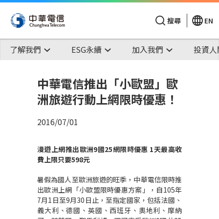
搜尋
EN
了解我們
ESG永續
加入我們
投資人
中華電信推出「小歐盟」歐
洲旅遊行動上網限時優惠！
2016/07/01
漫遊上網推出歐洲
9
國
25
網限時優惠
1
天最高收
費上限只要
598
元
暑假為國人至歐洲旅遊的旺季，中華電信限時推
出歐洲上網「小歐盟限時優惠方案」，自105年
7月1日至9月30日止，至指定國家，包括法國、
義大利、德國、英國、西班牙、奧地利、摩納