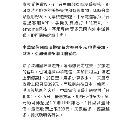
處尋覓免費Wi-Fi，只需開啟國際漫遊服務，即
可隨時將旅途的美好景致和有趣事物，即時分享
給親朋好友，同享旅遊樂趣。中華電信客戶只要
透過客服APP、手機免費撥打「*135#」、
emome網站、客服專線等多元國內外申辦管
道，即可隨時輕鬆申辦。
中華電信國際漫遊資費方案最多元
申辦美加、
歐洲、亞洲優惠多
聰明省荷包
除了歐洲國際漫遊外，暑假想要前往美、加旅遊
的客戶，也可選擇中華電信「美加日租型」漫遊
上網優惠1、10日型，用多少算多少，一天最高
收費上限只要399元，而規劃前往日本、韓國、
港澳等地區的客戶，中華電信漫遊上網提供「日
租型1、3、5日」優惠方案，用多少付多少，50
元約可傳超過170則LINE訊息，1日型以量計
價，最高收費上限399元，天數越多、優惠越
多，讓您聰明省荷包。