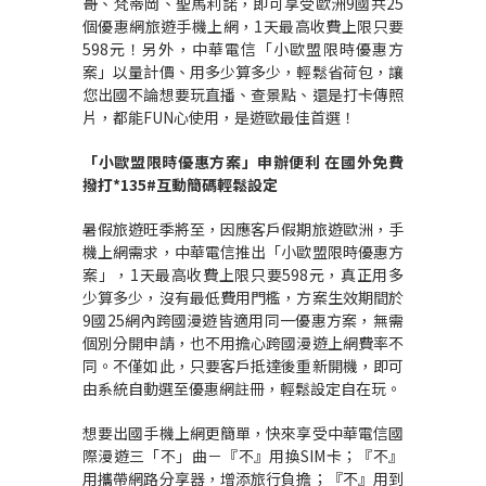
哥、梵蒂岡、聖馬利諾，即可享受歐洲9國共25
個優惠網旅遊手機上網，1天最高收費上限只要
598元！另外，中華電信「小歐盟限時優惠方
案」以量計價、用多少算多少，輕鬆省荷包，讓
您出國不論想要玩直播、查景點、還是打卡傳照
片，都能FUN心使用，是遊歐最佳首選！
「小歐盟限時優惠方案」申辦便利
在國外免費
撥打
*135#
互動簡碼輕鬆設定
暑假旅遊旺季將至，因應客戶假期旅遊歐洲，手
機上網需求，中華電信推出「小歐盟限時優惠方
案」，1天最高收費上限只要598元，真正用多
少算多少，沒有最低費用門檻，方案生效期間於
9國25網內跨國漫遊皆適用同一優惠方案，無需
個別分開申請，也不用擔心跨國漫遊上網費率不
同。不僅如此，只要客戶抵達後重新開機，即可
由系統自動選至優惠網註冊，輕鬆設定自在玩。
想要出國手機上網更簡單，快來享受中華電信國
際漫遊三「不」曲－『不』用換SIM卡；『不』
用攜帶網路分享器，增添旅行負擔；『不』用到