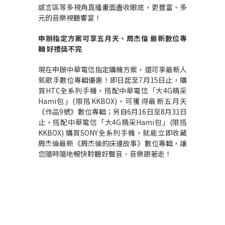
感言區等多視角直播畫面盡收眼底，更豐富、多
元的音樂視聽饗宴！
申辦指定
方案
可享五月天、周杰倫
最新數位專
輯
好禮獎不完
現在申辦中華電信指定購機方案，還可享最新人
氣歌手數位專輯優惠！即日起至7月15日止，購
買HTC全系列手機，搭配中華電信「大4G精采
Hami包」(限搭KKBOX)，可獲得最新五月天
《作品9號》數位專輯；另自6月16日至8月31日
止，搭配中華電信「大4G精采Hami包」(限搭
KKBOX) 購買SONY全系列手機，就能立即收藏
周杰倫最新《周杰倫的床邊故事》數位專輯，讓
您隨時隨地暢快聆聽好聲音、音樂跟著走！