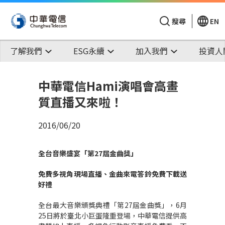
搜尋
EN
了解我們
ESG永續
加入我們
投資人
中華電信Hami演唱會高畫
質直播又來啦！
2016/06/20
全台音樂盛宴「第
27
屆金曲獎」
免費多視角現場直播、金曲來電答鈴免費下載送
好禮
全台最大音樂頒獎典禮「第27屆金曲獎」，6月
25日將於臺北小巨蛋隆重登場，中華電信提供高