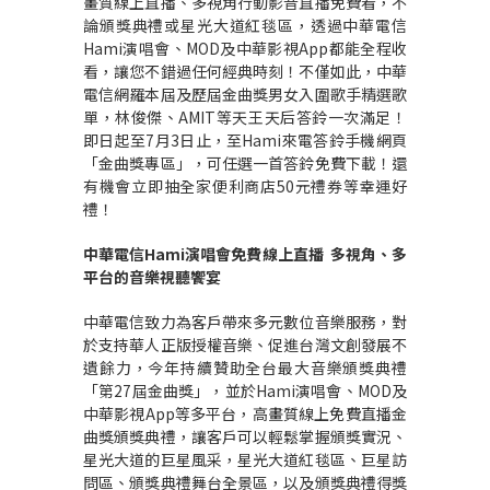
畫質線上直播、多視角行動影音直播免費看，不
論頒獎典禮或星光大道紅毯區，透過中華電信
Hami演唱會、MOD及中華影視App都能全程收
看，讓您不錯過任何經典時刻！不僅如此，中華
電信網羅本屆及歷屆金曲獎男女入圍歌手精選歌
單，林俊傑、AMIT等天王天后答鈴一次滿足！
即日起至7月3日止，至Hami來電答鈴手機網頁
「金曲獎專區」，可任選一首答鈴免費下載！還
有機會立即抽全家便利商店50元禮券等幸運好
禮！
中華電信
Hami
演唱會免費線上直播
多視角、多
平台的音樂視聽饗宴
中華電信致力為客戶帶來多元數位音樂服務，對
於支持華人正版授權音樂、促進台灣文創發展不
遺餘力，今年持續贊助全台最大音樂頒獎典禮
「第27屆金曲獎」，並於Hami演唱會、MOD及
中華影視App等多平台，高畫質線上免費直播金
曲獎頒獎典禮，讓客戶可以輕鬆掌握頒獎實況、
星光大道的巨星風采，星光大道紅毯區、巨星訪
問區、頒獎典禮舞台全景區，以及頒獎典禮得獎